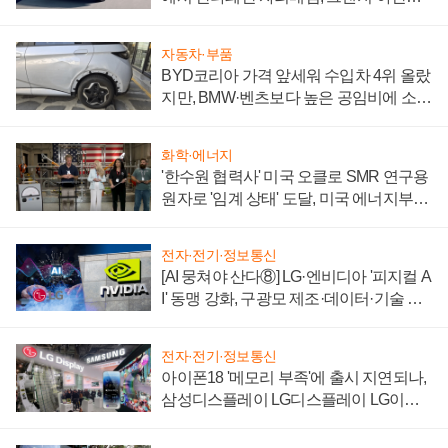
'세단 쌍끌이'로 내수 방어
자동차·부품
BYD코리아 가격 앞세워 수입차 4위 올랐
지만, BMW·벤츠보다 높은 공임비에 소비
자 불만 폭발
화학·에너지
'한수원 협력사' 미국 오클로 SMR 연구용
원자로 '임계 상태' 도달, 미국 에너지부
"중요한 이정표"
전자·전기·정보통신
[AI 뭉쳐야 산다⑧] LG·엔비디아 '피지컬 A
I' 동맹 강화, 구광모 제조·데이터·기술 결
집해 종합 로보틱스 기업으로
전자·전기·정보통신
아이폰18 '메모리 부족'에 출시 지연되나,
삼성디스플레이 LG디스플레이 LG이노
텍 '탈애플' 수익 다각화 속도