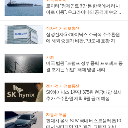
로이터 "정제연료 3만 톤 한국에서 러시
아로 이동", 우크라이나의 공격에 수요 늘
어
전자·전기·정보통신
삼성전자 SK하이닉스 소극적 주주환원
에 해외 증권가 비판, "반도체 호황 지속
성 의문"
사회
미국 법원 "트럼프 정부 풍력 프로젝트 동
결 조치는 위법", 해제 명령 내려
전자·전기·정보통신
SK하이닉스 1주당 375원 현금배당 실시,
추가 주주환원 계획 9월 공개 예정
자동차·부품
현대차 올해 SUV 국내 베스트셀러 톱10
에서 싼타페만 자리매김, 그랜저·아반떼