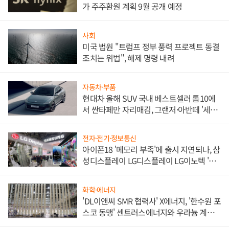
가 주주환원 계획 9월 공개 예정
사회
미국 법원 "트럼프 정부 풍력 프로젝트 동결
조치는 위법", 해제 명령 내려
자동차·부품
현대차 올해 SUV 국내 베스트셀러 톱10에
서 싼타페만 자리매김, 그랜저·아반떼 '세단
쌍끌이'로 내수 방어
전자·전기·정보통신
아이폰18 '메모리 부족'에 출시 지연되나, 삼
성디스플레이 LG디스플레이 LG이노텍 '탈
애플' 수익 다각화 속도
화학·에너지
'DL이앤씨 SMR 협력사' X에너지, '한수원 포
스코 동맹' 센트러스에너지와 우라늄 계약
체결