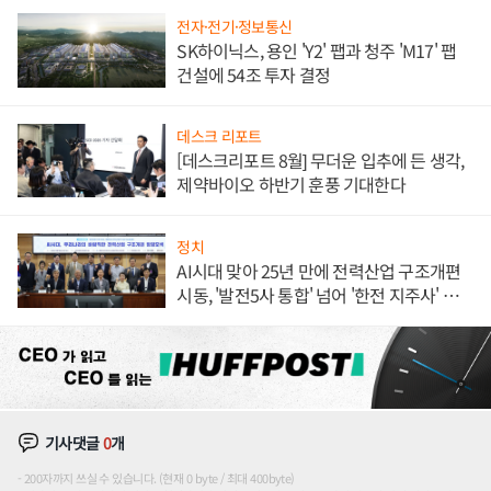
전자·전기·정보통신
SK하이닉스, 용인 'Y2' 팹과 청주 'M17' 팹
건설에 54조 투자 결정
데스크 리포트
[데스크리포트 8월] 무더운 입추에 든 생각,
제약바이오 하반기 훈풍 기대한다
정치
AI시대 맞아 25년 만에 전력산업 구조개편
시동, '발전5사 통합' 넘어 '한전 지주사' 재편
론도
기사댓글
0
개
200자까지 쓰실 수 있습니다. (현재 0 byte / 최대 400byte)