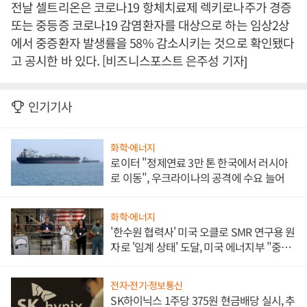
전날 셀트리온은 코로나19 항체치료제 렉키로나주가 경증
또는 중등증 코로나19 감염환자를 대상으로 하는 임상2상
에서 중증환자 발생률을 58% 감소시키는 것으로 확인됐다
고 공시한 바 있다. [비즈니스포스트 은주성 기자]
인기기사
화학·에너지
로이터 "정제연료 3만 톤 한국에서 러시아
로 이동", 우크라이나의 공격에 수요 늘어
화학·에너지
'한수원 협력사' 미국 오클로 SMR 연구용 원
자로 '임계 상태' 도달, 미국 에너지부 "중요
한 이정표"
전자·전기·정보통신
SK하이닉스 1주당 375원 현금배당 실시, 추