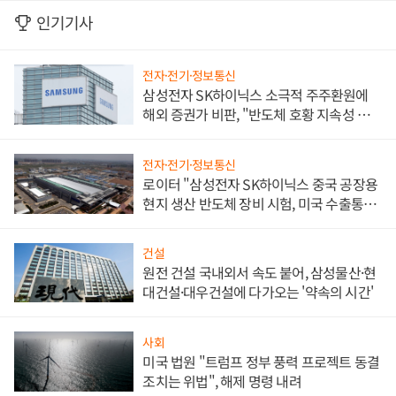
인기기사
전자·전기·정보통신
삼성전자 SK하이닉스 소극적 주주환원에
해외 증권가 비판, "반도체 호황 지속성 의
문"
전자·전기·정보통신
로이터 "삼성전자 SK하이닉스 중국 공장용
현지 생산 반도체 장비 시험, 미국 수출통제
대비"
건설
원전 건설 국내외서 속도 붙어, 삼성물산·현
대건설·대우건설에 다가오는 '약속의 시간'
사회
미국 법원 "트럼프 정부 풍력 프로젝트 동결
조치는 위법", 해제 명령 내려