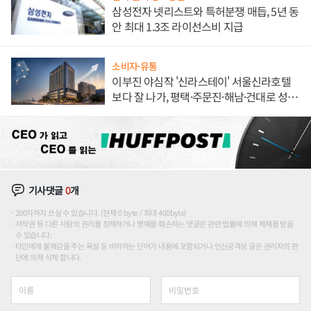
삼성전자 넷리스트와 특허분쟁 매듭, 5년 동
안 최대 1.3조 라이선스비 지급
소비자·유통
이부진 야심작 '신라스테이' 서울신라호텔
보다 잘 나가, 평택·주문진·해남·건대로 성
장판 더 넓힌다
기사댓글
0
개
200자까지 쓰실 수 있습니다. (현재 0 byte / 최대 400byte)
저작권 등 다른 사람의 권리를 침해하거나 명예를 훼손하는 댓글은 관련 법률에 의해 제재를 받을
수 있습니다.
타인에게 불쾌감을 주는 욕설 등 비하하는 단어가 내용에 포함되거나 인신공격성 글은 관리자의 판
단에 의해 삭제 합니다.