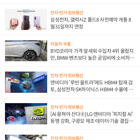
전자·전기·정보통신
삼성전자, 갤럭시Z 폴드8 사전예약 개통 8
월31일까지 연장
자동차·부품
BYD코리아 가격 앞세워 수입차 4위 올랐지
만, BMW·벤츠보다 높은 공임비에 소비자
불만 폭발
전자·전기·정보통신
엔비디아 '루빈 울트라'에도 HBM4 탑재 검
토, 삼성전자·SK하이닉스 HBM4 수율에 주
도권 갈린다
전자·전기·정보통신
[AI 뭉쳐야 산다⑧] LG·엔비디아 '피지컬 AI'
동맹 강화, 구광모 제조·데이터·기술 결집
해 종합 로보틱스 기업으로
전자·전기·정보통신