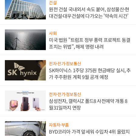
건설
원전 건설 국내외서 속도 붙어, 삼성물산·현
대건설·대우건설에 다가오는 '약속의 시간'
사회
미국 법원 "트럼프 정부 풍력 프로젝트 동결
조치는 위법", 해제 명령 내려
전자·전기·정보통신
SK하이닉스 1주당 375원 현금배당 실시, 추
가 주주환원 계획 9월 공개 예정
전자·전기·정보통신
삼성전자, 갤럭시Z 폴드8 사전예약 개통 8
월31일까지 연장
자동차·부품
BYD코리아 가격 앞세워 수입차 4위 올랐지