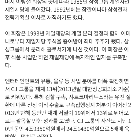
버지 이병철 회장의 뜻에 따라
1985
년 삼성그룹 계열사인
제일제당에 들어갔다
. 1992
년에는 잠깐이나마 삼성전자
전략기획실 이사로 재직하기도 했다
.
이 회장은
1993
년 제일제당의 계열 분리 결정과 함께 어머
니로부터 제일제당 주식을 증여받아 최대 주주가 됐다
.
삼
성그룹에서 분리해 홀로서기에 나선 것이다
.
이 회장은 이
후 식품 사업만 하던 제일제당에 독자적인 입지를 구축한
다
.
엔터테인먼트와 유통
,
물류 등 사업 분야를 대폭 확장하면
서
CJ
그룹을 재계
13
위
(2013
년말 대한상공회의소 기준
)
로 키워냈다
.
특히 검찰 구속
,
샤르코마리투스라는 유전 질
환에 따른 신장 이식 수술로 구속집행정지 처분이 이어진
2
013
년 한해 동안만 재계 서열이
19
위에서
13
위로 뛰어오
르는 괄목할 만한 성과를 보였다
. CJ
그룹의 자산도 지난
1
0
년 동안
4
조
9350
억원에서
24
조
1430
억원으로 5배에 육
박하는 덩치로 커졌다
.