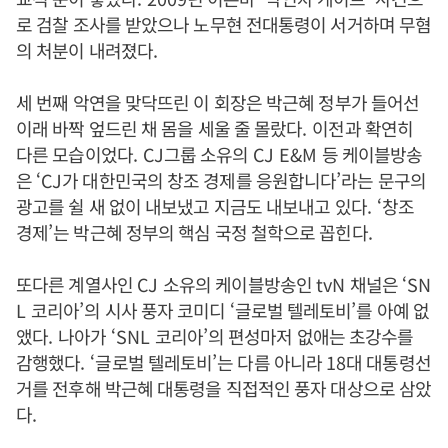
로 검찰 조사를 받았으나 노무현 전대통령이 서거하며 무혐
의 처분이 내려졌다
.
세 번째 악연을 맞닥뜨린 이 회장은 박근혜 정부가 들어선
이래 바짝 엎드린 채 몸을 세울 줄 몰랐다
.
이전과 확연히
다른 모습이었다
. CJ
그룹 소유의
CJ E&M
등 케이블방송
은
‘CJ
가 대한민국의 창조 경제를 응원합니다
’
라는 문구의
광고를 쉴 새 없이 내보냈고 지금도 내보내고 있다
. ‘
창조
경제
’
는 박근혜 정부의 핵심 국정 철학으로 꼽힌다
.
또다른 계열사인
CJ
소유의 케이블방송인
tvN
채널은
‘SN
L
코리아
’
의 시사 풍자 코미디
‘
글로벌 텔레토비
’
를 아예 없
앴다
.
나아가
‘SNL
코리아
’
의 편성마저 없애는 초강수를
감행했다
. ‘
글로벌 텔레토비
’
는 다름 아니라
18
대 대통령선
거를 전후해 박근혜 대통령을 직접적인 풍자 대상으로 삼았
다
.