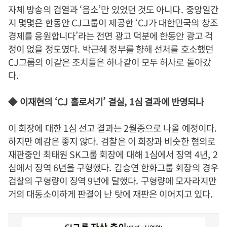
자체 방송의 검열과
‘
읍소
’
만 있었던 것도 아니다
.
중앙일간
지 몇몇은 한동안
CJ
그룹이 제공한
‘CJ
가 대한민국의 창조
경제를 응원합니다
’
라는 전면 광고 덕분에 한동안 광고 걱
정이 없을 정도였다
.
박근혜 정부를 향해 선처를 호소했던
CJ
그룹의 이같은 조치들은 하나같이 모두 허사로 돌아갔
다
.
◆
이재현의
‘CJ
홀로서기
’
결실
, 1
심 결과에 반영되나
이 회장에 대한
1
심 선고 결과는
2
월중으로 나올 예정이다
.
하지만 예감은 좋지 않다
.
검찰은 이 회장과 비슷한 혐의로
재판중인 최태원
SK
그룹 회장에 대해
1
심에서 징역
4
년
, 2
심에서 징역
6
년을 구형했다
.
김승연 한화그룹 회장의 경우
검찰의 구형량이 징역
9
년에 달했다
.
구형량에 모자라지만
거의 대동소이하게 판결이 난 탓에 재판은 이어지고 있다
.