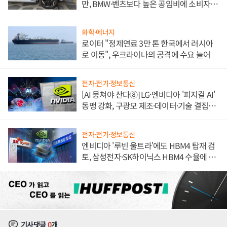
만, BMW·벤츠보다 높은 공임비에 소비자
불만 폭발
화학·에너지
로이터 "정제연료 3만 톤 한국에서 러시아
로 이동", 우크라이나의 공격에 수요 늘어
전자·전기·정보통신
[AI 뭉쳐야 산다⑧] LG·엔비디아 '피지컬 AI'
동맹 강화, 구광모 제조·데이터·기술 결집
해 종합 로보틱스 기업으로
전자·전기·정보통신
엔비디아 '루빈 울트라'에도 HBM4 탑재 검
토, 삼성전자·SK하이닉스 HBM4 수율에 주
도권 갈린다
기사댓글
0
개