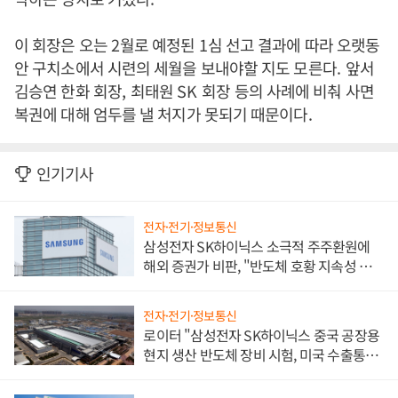
이 회장은 오는
2
월로 예정된
1
심 선고 결과에 따라 오랫동
안 구치소에서 시련의 세월을 보내야할 지도 모른다
.
앞서
김승연 한화 회장
,
최태원
SK
회장 등의 사례에 비춰 사면
복권에 대해 엄두를 낼 처지가 못되기 때문이다
.
인기기사
전자·전기·정보통신
삼성전자 SK하이닉스 소극적 주주환원에
해외 증권가 비판, "반도체 호황 지속성 의
문"
전자·전기·정보통신
로이터 "삼성전자 SK하이닉스 중국 공장용
현지 생산 반도체 장비 시험, 미국 수출통제
대비"