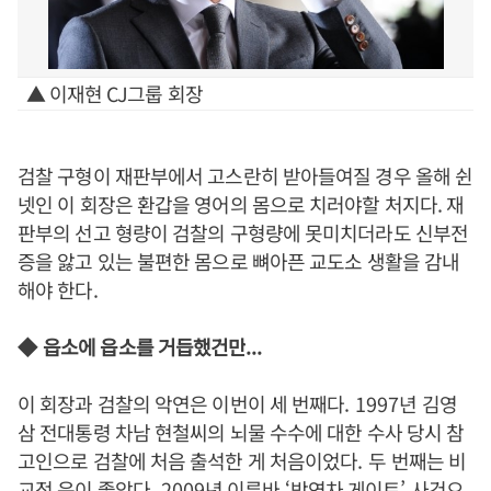
▲ 이재현 CJ그룹 회장
검찰 구형이 재판부에서 고스란히 받아들여질 경우 올해 쉰
넷인 이 회장은 환갑을 영어의 몸으로 치러야할 처지다.
재
판부의 선고 형량이 검찰의 구형량에 못미치더라도 신부전
증을 앓고 있는 불편한 몸으로
뼈아픈 교도소 생활을 감내
해야 한다
.
◆
읍소에 읍소를
거듭했
건만
...
이 회장과 검찰의 악연은 이번이 세 번째다
. 1997
년 김영
삼 전대통령 차남 현철씨의 뇌물 수수에 대한 수사 당시 참
고인으로 검찰에 처음 출석한 게 처음이었다
.
두 번째는 비
교적 운이 좋았다
. 2009
년 이른바
‘
박연차 게이트
’
사건으