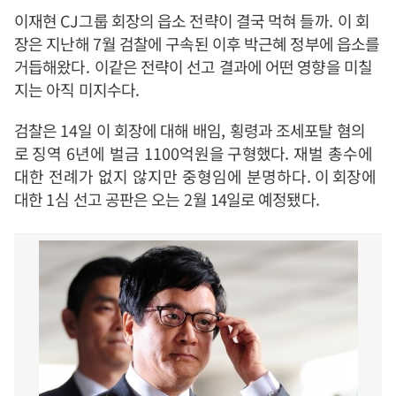
이재현
CJ
그룹 회장의 읍소 전략이 결국 먹혀 들까
.
이 회
장은 지난해
7
월 검찰에 구속된 이후 박근혜 정부에 읍소를
거듭해왔다
.
이같은 전략이 선고 결과에 어떤 영향을 미칠
지는 아직 미지수다
.
검찰은
14
일 이 회장에 대해 배임
,
횡령과 조세포탈 혐의
로
징역 6년에 벌금 1100억원
을 구형했다
. 재벌 총수에
대한 전례가 없지 않지만
중형임에 분명하다.
이 회장에
대한
1
심 선고 공판은 오는
2
월 14일로 예정됐다
.