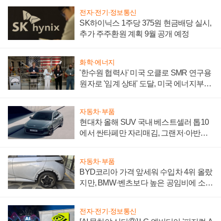
전자·전기·정보통신
SK하이닉스 1주당 375원 현금배당 실시,
추가 주주환원 계획 9월 공개 예정
화학·에너지
'한수원 협력사' 미국 오클로 SMR 연구용
원자로 '임계 상태' 도달, 미국 에너지부
"중요한 이정표"
자동차·부품
현대차 올해 SUV 국내 베스트셀러 톱10
에서 싼타페만 자리매김, 그랜저·아반떼
'세단 쌍끌이'로 내수 방어
자동차·부품
BYD코리아 가격 앞세워 수입차 4위 올랐
지만, BMW·벤츠보다 높은 공임비에 소비
자 불만 폭발
전자·전기·정보통신