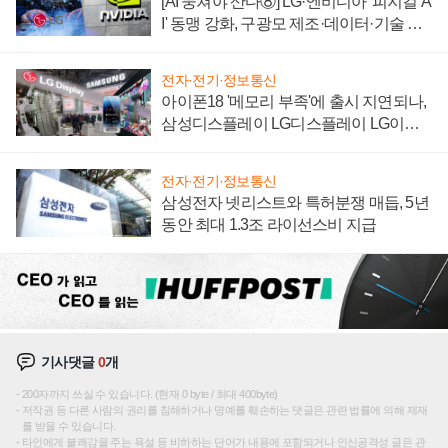
[AI 뭉쳐야 산다⑧] LG·엔비디아 '피지컬 A
I' 동맹 강화, 구광모 제조·데이터·기술 결
집해 종합 로보틱스 기업으로
전자·전기·정보통신
아이폰18 '메모리 부족'에 출시 지연되나,
삼성디스플레이 LG디스플레이 LG이노
텍 '탈애플' 수익 다각화 속도
전자·전기·정보통신
삼성전자 넷리스트와 특허분쟁 매듭, 5년
동안 최대 1.3조 라이선스비 지급
기사댓글
0
개
200자까지 쓰실 수 있습니다. (현재 0 byte / 최대 400byte)
저작권 등 다른 사람의 권리를 침해하거나 명예를 훼손하는 댓글은 관련 법률에 의해 제재
를 받을 수 있습니다.
타인에게 불쾌감을 주는 욕설 등 비하하는 단어가 내용에 포함되거나 인신공격성 글은 관