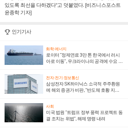
있도록 최선을 다하겠다”고 덧붙였다. [비즈니스포스트
윤종학 기자]
인기기사
화학·에너지
로이터 "정제연료 3만 톤 한국에서 러시
아로 이동", 우크라이나의 공격에 수요 늘
어
전자·전기·정보통신
삼성전자 SK하이닉스 소극적 주주환원
에 해외 증권가 비판, "반도체 호황 지속
성 의문"
사회
미국 법원 "트럼프 정부 풍력 프로젝트 동
결 조치는 위법", 해제 명령 내려