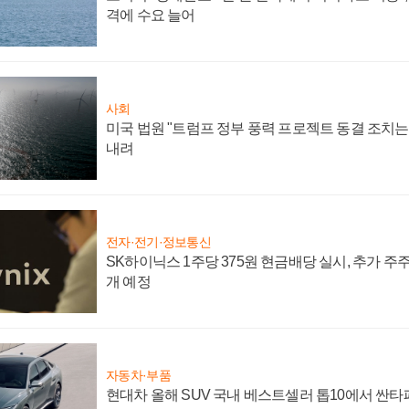
격에 수요 늘어
사회
미국 법원 "트럼프 정부 풍력 프로젝트 동결 조치는 
내려
전자·전기·정보통신
SK하이닉스 1주당 375원 현금배당 실시, 추가 주
개 예정
자동차·부품
현대차 올해 SUV 국내 베스트셀러 톱10에서 싼타