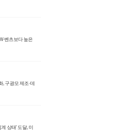
MW·벤츠보다 높은
강화, 구광모 제조·데
계 상태' 도달, 미