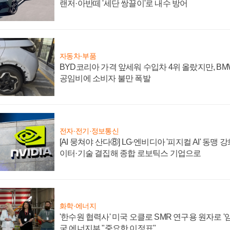
랜저·아반떼 '세단 쌍끌이'로 내수 방어
자동차·부품
BYD코리아 가격 앞세워 수입차 4위 올랐지만, B
공임비에 소비자 불만 폭발
전자·전기·정보통신
[AI 뭉쳐야 산다⑧] LG·엔비디아 '피지컬 AI' 동맹 
이터·기술 결집해 종합 로보틱스 기업으로
화학·에너지
'한수원 협력사' 미국 오클로 SMR 연구용 원자로 '임
국 에너지부 "중요한 이정표"