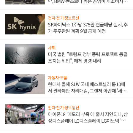
만, BMW·벤츠보다 높은 공임비에 소비자
불만 폭발
전자·전기·정보통신
SK하이닉스 1주당 375원 현금배당 실시, 추
가 주주환원 계획 9월 공개 예정
사회
미국 법원 "트럼프 정부 풍력 프로젝트 동결
조치는 위법", 해제 명령 내려
자동차·부품
현대차 올해 SUV 국내 베스트셀러 톱10에
서 싼타페만 자리매김, 그랜저·아반떼 '세단
쌍끌이'로 내수 방어
전자·전기·정보통신
아이폰18 '메모리 부족'에 출시 지연되나, 삼
성디스플레이 LG디스플레이 LG이노텍 '탈
애플' 수익 다각화 속도