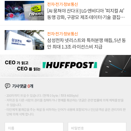
전자·전기·정보통신
[AI 뭉쳐야 산다⑧] LG·엔비디아 '피지컬 AI'
동맹 강화, 구광모 제조·데이터·기술 결집
해 종합 로보틱스 기업으로
전자·전기·정보통신
삼성전자 넷리스트와 특허분쟁 매듭, 5년 동
안 최대 1.3조 라이선스비 지급
기사댓글
0
개
200자까지 쓰실 수 있습니다. (현재 0 byte / 최대 400byte)
저작권 등 다른 사람의 권리를 침해하거나 명예를 훼손하는 댓글은 관련 법률에 의해 제재를 받을
수 있습니다.
타인에게 불쾌감을 주는 욕설 등 비하하는 단어가 내용에 포함되거나 인신공격성 글은 관리자의 판
단에 의해 삭제 합니다.