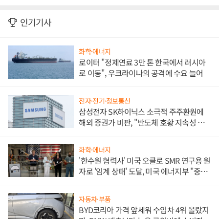
인기기사
화학·에너지
로이터 "정제연료 3만 톤 한국에서 러시아
로 이동", 우크라이나의 공격에 수요 늘어
전자·전기·정보통신
삼성전자 SK하이닉스 소극적 주주환원에
해외 증권가 비판, "반도체 호황 지속성 의
문"
화학·에너지
'한수원 협력사' 미국 오클로 SMR 연구용 원
자로 '임계 상태' 도달, 미국 에너지부 "중요
한 이정표"
자동차·부품
BYD코리아 가격 앞세워 수입차 4위 올랐지