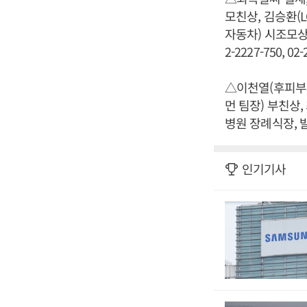
모친상, 김승환(
자동차) 시조모상 
2-2227-750, 02-
△이천열(후피부과
먼 팀장) 부친상,
병원 장례식장, 발인
인기기사