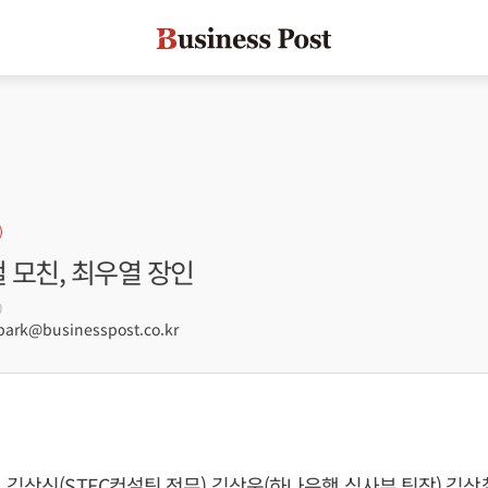
철 모친, 최우열 장인
0
rk@businesspost.co.kr
 김상신(STEC컨설팅 전무) 김상운(하나은행 심사부 팀장) 김상철