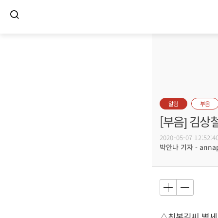
알림
부음
[부음] 김상
2020-05-07 12:52:4
박안나 기자 - annapa
△최복길씨 별세,