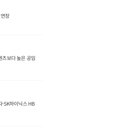
지 연장
·벤츠보다 높은 공임
자·SK하이닉스 HB