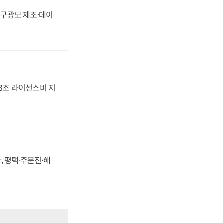
화, 구광모 제조·데이
.3조 라이선스비 지
, 평택·주문진·해