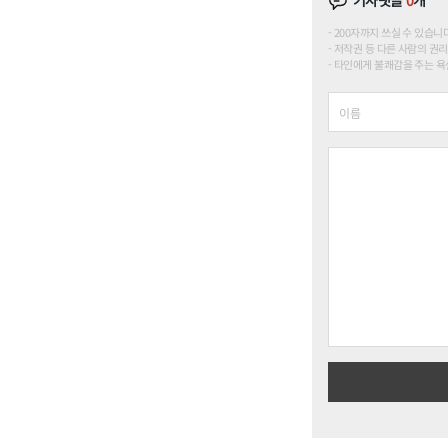
기사댓글
0
개
200자까지 쓰실 수 있습니다. (
저작권 등 다른 사람의 권리
타인에게 불쾌감을 주는 욕설