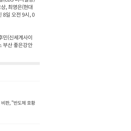
모상, 최영은(현대
8일 오전 9시, 0
이후민(신세계사이
빈소 부산 좋은강안
비판, "반도체 호황