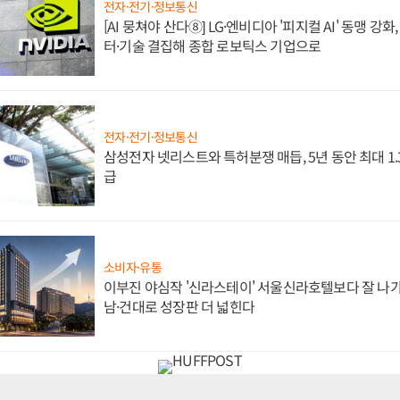
전자·전기·정보통신
[AI 뭉쳐야 산다⑧] LG·엔비디아 '피지컬 AI' 동맹 강
터·기술 결집해 종합 로보틱스 기업으로
전자·전기·정보통신
삼성전자 넷리스트와 특허분쟁 매듭, 5년 동안 최대 1
급
소비자·유통
이부진 야심작 '신라스테이' 서울신라호텔보다 잘 나가
남·건대로 성장판 더 넓힌다