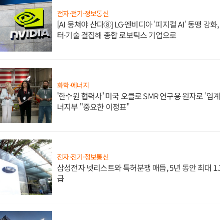
전자·전기·정보통신
[AI 뭉쳐야 산다⑧] LG·엔비디아 '피지컬 AI' 동맹 강
터·기술 결집해 종합 로보틱스 기업으로
화학·에너지
'한수원 협력사' 미국 오클로 SMR 연구용 원자로 '임계 
너지부 "중요한 이정표"
전자·전기·정보통신
삼성전자 넷리스트와 특허분쟁 매듭, 5년 동안 최대 1
급