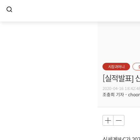
시장과머니
[실적발표] 
2020-04-16 18:42:4
조충희 기자 - choong
신세계I&C가 20