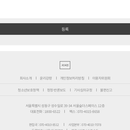
PC버전
회사소개
윤리강령
개인정보처리방침
이용자위원회
청소년보호정책
정정·반론보도
기사심의규정
불편신고
서울특별시 성동구 성수일로 39-34 서울숲더스페이스 12층
대표전화 : 1800-6522
팩스 : 070-4015-8658
편집국 : 070-4010-8512
사업본부 : 070-4010-7078