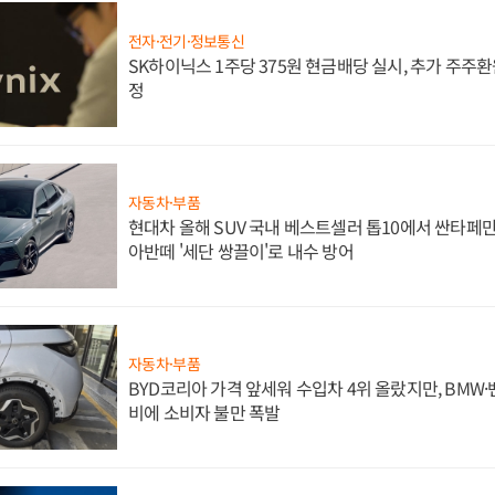
전자·전기·정보통신
SK하이닉스 1주당 375원 현금배당 실시, 추가 주주환
정
자동차·부품
현대차 올해 SUV 국내 베스트셀러 톱10에서 싼타페만
아반떼 '세단 쌍끌이'로 내수 방어
자동차·부품
BYD코리아 가격 앞세워 수입차 4위 올랐지만, BMW
비에 소비자 불만 폭발