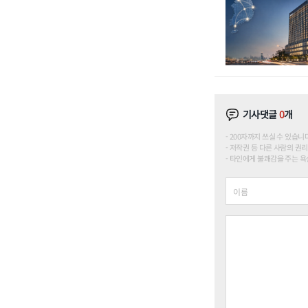
기사댓글
0
개
200자까지 쓰실 수 있습니다. (
저작권 등 다른 사람의 권리
타인에게 불쾌감을 주는 욕설