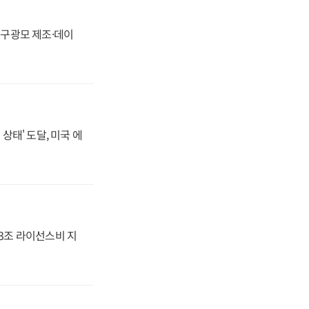
화, 구광모 제조·데이
상태' 도달, 미국 에
.3조 라이선스비 지