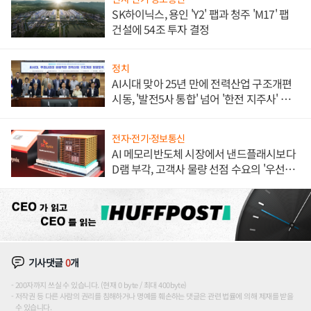
SK하이닉스, 용인 'Y2' 팹과 청주 'M17' 팹
건설에 54조 투자 결정
정치
AI시대 맞아 25년 만에 전력산업 구조개편
시동, '발전5사 통합' 넘어 '한전 지주사' 재편
론도
전자·전기·정보통신
AI 메모리반도체 시장에서 낸드플래시보다
D램 부각, 고객사 물량 선점 수요의 '우선순
위'
기사댓글
0
개
200자까지 쓰실 수 있습니다. (현재 0 byte / 최대 400byte)
저작권 등 다른 사람의 권리를 침해하거나 명예를 훼손하는 댓글은 관련 법률에 의해 제재를 받을
수 있습니다.