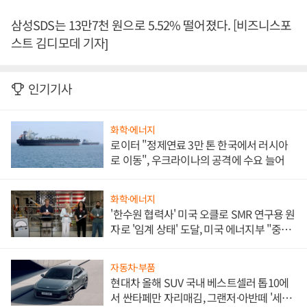
삼성SDS는 13만7천 원으로 5.52% 떨어졌다. [비즈니스포
스트 김디모데 기자]
인기기사
화학·에너지
로이터 "정제연료 3만 톤 한국에서 러시아
로 이동", 우크라이나의 공격에 수요 늘어
화학·에너지
'한수원 협력사' 미국 오클로 SMR 연구용 원
자로 '임계 상태' 도달, 미국 에너지부 "중요
한 이정표"
자동차·부품
현대차 올해 SUV 국내 베스트셀러 톱10에
서 싼타페만 자리매김, 그랜저·아반떼 '세단