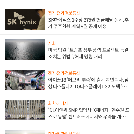
쌍끌이'로 내수 방어
전자·전기·정보통신
SK하이닉스 1주당 375원 현금배당 실시, 추
가 주주환원 계획 9월 공개 예정
사회
미국 법원 "트럼프 정부 풍력 프로젝트 동결
조치는 위법", 해제 명령 내려
전자·전기·정보통신
아이폰18 '메모리 부족'에 출시 지연되나, 삼
성디스플레이 LG디스플레이 LG이노텍 '탈
애플' 수익 다각화 속도
화학·에너지
'DL이앤씨 SMR 협력사' X에너지, '한수원 포
스코 동맹' 센트러스에너지와 우라늄 계약
체결
전자·전기·정보통신