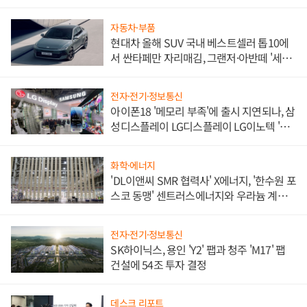
자동차·부품
현대차 올해 SUV 국내 베스트셀러 톱10에
서 싼타페만 자리매김, 그랜저·아반떼 '세단
쌍끌이'로 내수 방어
전자·전기·정보통신
아이폰18 '메모리 부족'에 출시 지연되나, 삼
성디스플레이 LG디스플레이 LG이노텍 '탈
애플' 수익 다각화 속도
화학·에너지
'DL이앤씨 SMR 협력사' X에너지, '한수원 포
스코 동맹' 센트러스에너지와 우라늄 계약
체결
전자·전기·정보통신
SK하이닉스, 용인 'Y2' 팹과 청주 'M17' 팹
건설에 54조 투자 결정
데스크 리포트