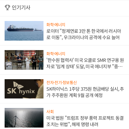
인기기사
화학·에너지
로이터 "정제연료 3만 톤 한국에서 러시아
로 이동", 우크라이나의 공격에 수요 늘어
화학·에너지
'한수원 협력사' 미국 오클로 SMR 연구용 원
자로 '임계 상태' 도달, 미국 에너지부 "중요
한 이정표"
전자·전기·정보통신
SK하이닉스 1주당 375원 현금배당 실시, 추
가 주주환원 계획 9월 공개 예정
사회
미국 법원 "트럼프 정부 풍력 프로젝트 동결
조치는 위법", 해제 명령 내려