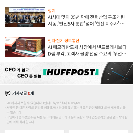
정치
AI시대 맞아 25년 만에 전력산업 구조개편
시동, '발전5사 통합' 넘어 '한전 지주사' 재편
론도
전자·전기·정보통신
AI 메모리반도체 시장에서 낸드플래시보다
D램 부각, 고객사 물량 선점 수요의 '우선순
위'
기사댓글
0
개
200자까지 쓰실 수 있습니다. (현재 0 byte / 최대 400byte)
저작권 등 다른 사람의 권리를 침해하거나 명예를 훼손하는 댓글은 관련 법률에 의해 제재를 받을
수 있습니다.
타인에게 불쾌감을 주는 욕설 등 비하하는 단어가 내용에 포함되거나 인신공격성 글은 관리자의 판
단에 의해 삭제 합니다.