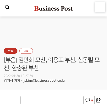
알림
부음
[부음] 김만회 모친, 이용표 부친, 신동렬 모
친, 한충완 부친
2020-01-30 10:27:59
김지석 기자 - jskim@businesspost.co.kr
0