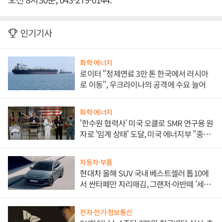
인기기사
화학·에너지
로이터 "정제연료 3만 톤 한국에서 러시아
로 이동", 우크라이나의 공격에 수요 늘어
화학·에너지
'한수원 협력사' 미국 오클로 SMR 연구용 원
자로 '임계 상태' 도달, 미국 에너지부 "중요
한 이정표"
자동차·부품
현대차 올해 SUV 국내 베스트셀러 톱10에
서 싼타페만 자리매김, 그랜저·아반떼 '세단
쌍끌이'로 내수 방어
전자·전기·정보통신