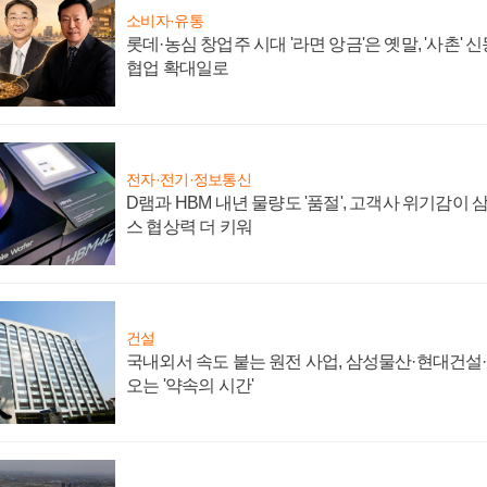
소비자·유통
롯데·농심 창업주 시대 '라면 앙금'은 옛말, '사촌'
협업 확대일로
전자·전기·정보통신
D램과 HBM 내년 물량도 '품절', 고객사 위기감이
스 협상력 더 키워
건설
국내외서 속도 붙는 원전 사업, 삼성물산·현대건설
오는 '약속의 시간'