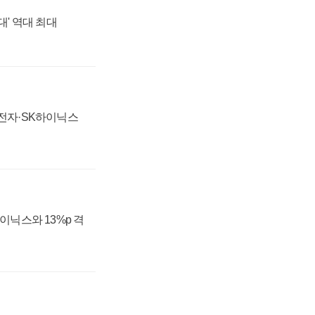
대' 역대 최대
성전자·SK하이닉스
하이닉스와 13%p 격