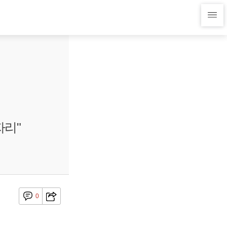
자리"
0