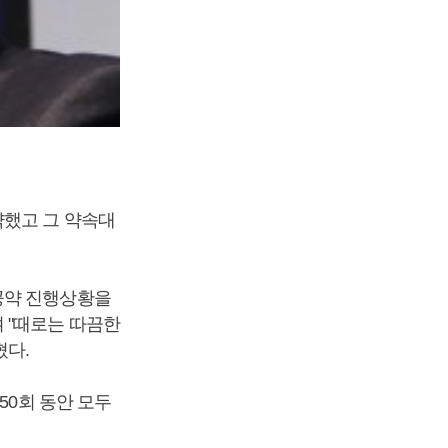
약했고 그 약속대
공약 진행상황을
 "때로는 따끔한
혔다.
50회 동안 모두