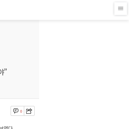
야”
0
보였다.