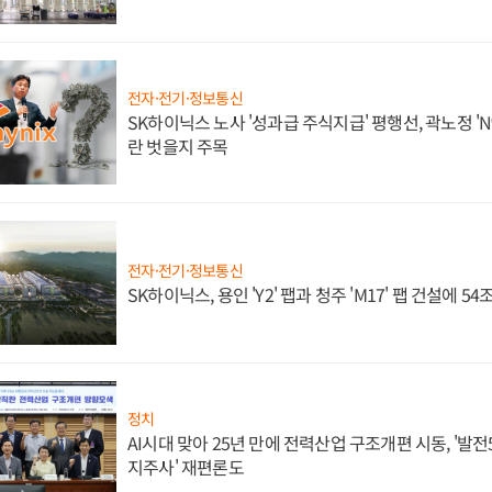
전자·전기·정보통신
SK하이닉스 노사 '성과급 주식지급' 평행선, 곽노정 'N
란 벗을지 주목
전자·전기·정보통신
SK하이닉스, 용인 'Y2' 팹과 청주 'M17' 팹 건설에 5
정치
AI시대 맞아 25년 만에 전력산업 구조개편 시동, '발전5
지주사' 재편론도