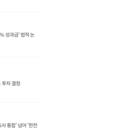
% 성과급' 법적 논
4조 투자 결정
사 통합' 넘어 '한전