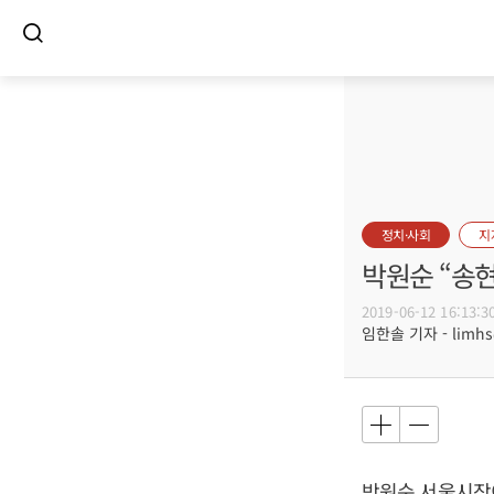
정치·사회
지
박원순 “송
2019-06-12 16:13:3
임한솔 기자 - limhs@
박원순
서울시장이