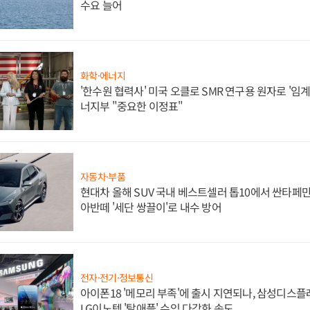
수요 늘어
화학·에너지
'한수원 협력사' 미국 오클로 SMR 연구용 원자로 '임계 
너지부 "중요한 이정표"
자동차·부품
현대차 올해 SUV 국내 베스트셀러 톱10에서 싼타페만
아반떼 '세단 쌍끌이'로 내수 방어
전자·전기·정보통신
아이폰18 '메모리 부족'에 출시 지연되나, 삼성디스
LG이노텍 '탈애플' 수익 다각화 속도