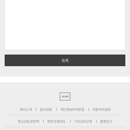
PC버전
회사소개
윤리강령
개인정보처리방침
이용자위원회
청소년보호정책
정정·반론보도
기사심의규정
불편신고