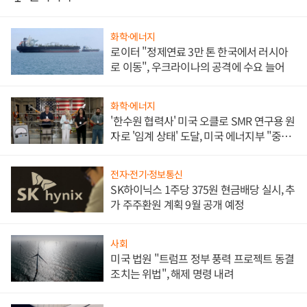
화학·에너지
로이터 "정제연료 3만 톤 한국에서 러시아
로 이동", 우크라이나의 공격에 수요 늘어
화학·에너지
'한수원 협력사' 미국 오클로 SMR 연구용 원
자로 '임계 상태' 도달, 미국 에너지부 "중요
한 이정표"
전자·전기·정보통신
SK하이닉스 1주당 375원 현금배당 실시, 추
가 주주환원 계획 9월 공개 예정
사회
미국 법원 "트럼프 정부 풍력 프로젝트 동결
조치는 위법", 해제 명령 내려