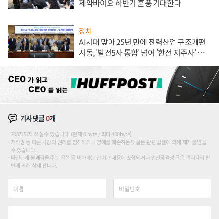
제약바이오 하반기 훈풍 기대한다
정치
AI시대 맞아 25년 만에 전력산업 구조개편
시동, '발전5사 통합' 넘어 '한전 지주사' 재편
론도
기사댓글
0
개
200자까지 쓰실 수 있습니다. (현재 0 byte / 최대 400byte)
저작권 등 다른 사람의 권리를 침해하거나 명예를 훼손하는 댓글은 관련 법률에 의해 제재를 받을
수 있습니다.
타인에게 불쾌감을 주는 욕설 등 비하하는 단어가 내용에 포함되거나 인신공격성 글은 관리자의 판
단에 의해 삭제 합니다.