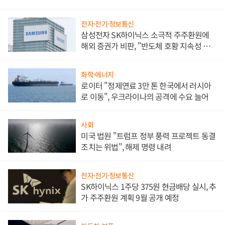
전자·전기·정보통신
삼성전자 SK하이닉스 소극적 주주환원에
해외 증권가 비판, "반도체 호황 지속성 의
문"
화학·에너지
로이터 "정제연료 3만 톤 한국에서 러시아
로 이동", 우크라이나의 공격에 수요 늘어
사회
미국 법원 "트럼프 정부 풍력 프로젝트 동결
조치는 위법", 해제 명령 내려
전자·전기·정보통신
SK하이닉스 1주당 375원 현금배당 실시, 추
가 주주환원 계획 9월 공개 예정