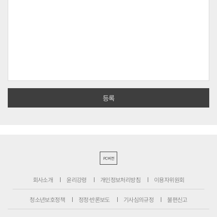
PC버전
회사소개
윤리강령
개인정보처리방침
이용자위원회
청소년보호정책
정정·반론보도
기사심의규정
불편신고