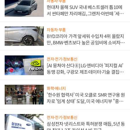
자동차·부품
현대차 올해 SUV 국내 베스트셀러 톱10에
서 싼타페만 자리매김, 그랜저·아반떼 '세단
쌍끌이'로 내수 방어
자동차·부품
BYD코리아 가격 앞세워 수입차 4위 올랐지
만, BMW·벤츠보다 높은 공임비에 소비자
불만 폭발
전자·전기·정보통신
[AI 뭉쳐야 산다⑧] LG·엔비디아 '피지컬 AI'
동맹 강화, 구광모 제조·데이터·기술 결집
해 종합 로보틱스 기업으로
화학·에너지
'한수원 협력사' 미국 오클로 SMR 연구용 원
자로 '임계 상태' 도달, 미국 에너지부 "중요
한 이정표"
전자·전기·정보통신
삼성전자 넷리스트와 특허분쟁 매듭, 5년 동