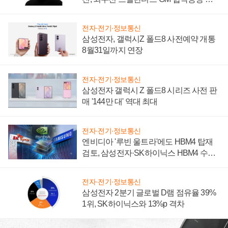
설 재추진하나
전자·전기·정보통신
삼성전자, 갤럭시Z 폴드8 사전예약 개통
8월31일까지 연장
전자·전기·정보통신
삼성전자 갤럭시 Z 폴드8 시리즈 사전 판
매 '144만 대' 역대 최대
전자·전기·정보통신
엔비디아 '루빈 울트라'에도 HBM4 탑재
검토, 삼성전자·SK하이닉스 HBM4 수율
에 주도권 갈린다
전자·전기·정보통신
삼성전자 2분기 글로벌 D램 점유율 39%
1위, SK하이닉스와 13%p 격차