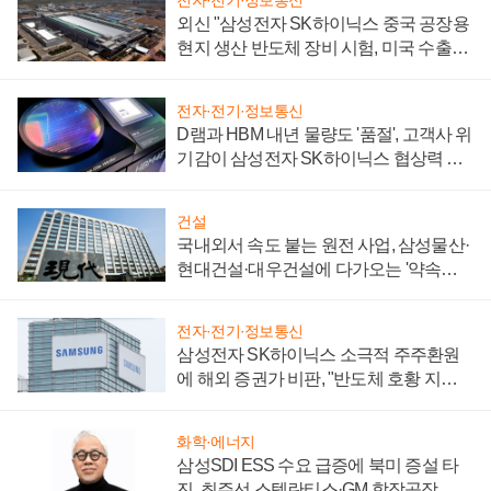
전자·전기·정보통신
외신 "삼성전자 SK하이닉스 중국 공장용
현지 생산 반도체 장비 시험, 미국 수출통
제 대비"
전자·전기·정보통신
D램과 HBM 내년 물량도 '품절', 고객사 위
기감이 삼성전자 SK하이닉스 협상력 더
키워
건설
국내외서 속도 붙는 원전 사업, 삼성물산·
현대건설·대우건설에 다가오는 '약속의
시간'
전자·전기·정보통신
삼성전자 SK하이닉스 소극적 주주환원
에 해외 증권가 비판, "반도체 호황 지속
성 의문"
화학·에너지
삼성SDI ESS 수요 급증에 북미 증설 타
진, 최주선 스텔란티스·GM 합작공장 건