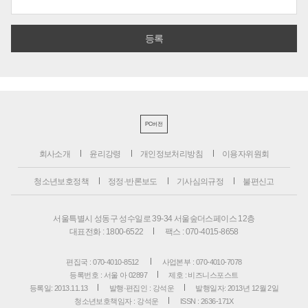
PC버전
회사소개
윤리강령
개인정보처리방침
이용자위원회
청소년보호정책
정정·반론보도
기사심의규정
불편신고
서울특별시 성동구 성수일로 39-34 서울숲더스페이스 12층
대표전화 : 1800-6522
팩스 : 070-4015-8658
편집국 : 070-4010-8512
사업본부 : 070-4010-7078
등록번호 : 서울 아 02897
제호 : 비즈니스포스트
등록일: 2013.11.13
발행·편집인 : 강석운
발행일자: 2013년 12월 2일
청소년보호책임자 : 강석운
ISSN : 2636-171X