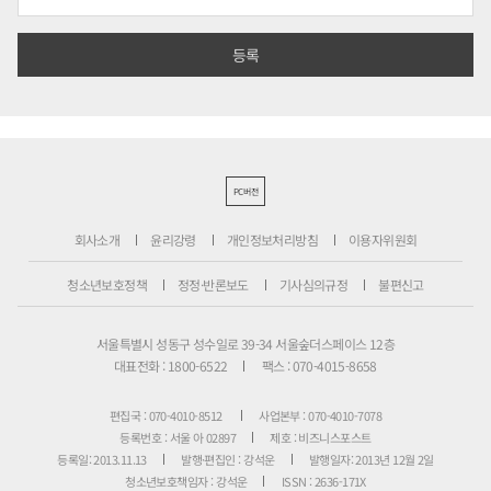
PC버전
회사소개
윤리강령
개인정보처리방침
이용자위원회
청소년보호정책
정정·반론보도
기사심의규정
불편신고
서울특별시 성동구 성수일로 39-34 서울숲더스페이스 12층
대표전화 : 1800-6522
팩스 : 070-4015-8658
편집국 : 070-4010-8512
사업본부 : 070-4010-7078
등록번호 : 서울 아 02897
제호 : 비즈니스포스트
등록일: 2013.11.13
발행·편집인 : 강석운
발행일자: 2013년 12월 2일
청소년보호책임자 : 강석운
ISSN : 2636-171X