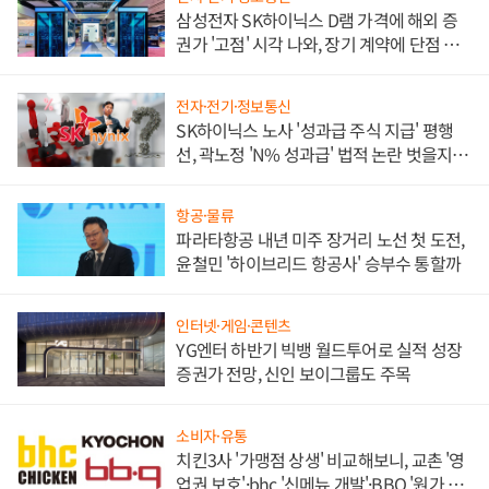
삼성전자 SK하이닉스 D램 가격에 해외 증
권가 '고점' 시각 나와, 장기 계약에 단점 부
각
전자·전기·정보통신
SK하이닉스 노사 '성과급 주식 지급' 평행
선, 곽노정 'N% 성과급' 법적 논란 벗을지 주
목
항공·물류
파라타항공 내년 미주 장거리 노선 첫 도전,
윤철민 '하이브리드 항공사' 승부수 통할까
인터넷·게임·콘텐츠
YG엔터 하반기 빅뱅 월드투어로 실적 성장
증권가 전망, 신인 보이그룹도 주목
소비자·유통
치킨3사 '가맹점 상생' 비교해보니, 교촌 '영
업권 보호'·bhc '신메뉴 개발'·BBQ '원가 부