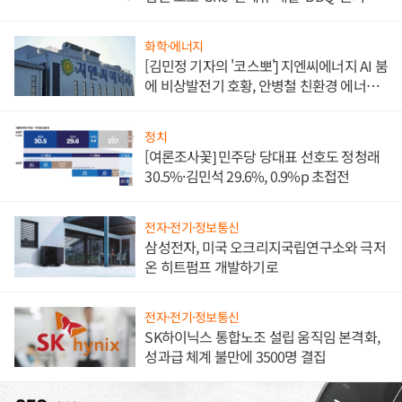
담'
화학·에너지
[김민정 기자의 '코스뽀'] 지엔씨에너지 AI 붐
에 비상발전기 호황, 안병철 친환경 에너지
발전전문기업 향한다
정치
[여론조사꽃] 민주당 당대표 선호도 정청래
30.5%·김민석 29.6%, 0.9%p 초접전
전자·전기·정보통신
삼성전자, 미국 오크리지국립연구소와 극저
온 히트펌프 개발하기로
전자·전기·정보통신
SK하이닉스 통합노조 설립 움직임 본격화,
성과급 체계 불만에 3500명 결집