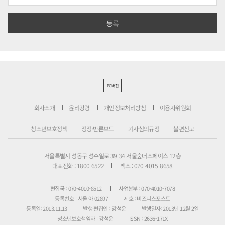
PC버전
회사소개
윤리강령
개인정보처리방침
이용자위원회
청소년보호정책
정정·반론보도
기사심의규정
불편신고
서울특별시 성동구 성수일로 39-34 서울숲더스페이스 12층
대표전화 : 1800-6522
팩스 : 070-4015-8658
편집국 : 070-4010-8512
사업본부 : 070-4010-7078
등록번호 : 서울 아 02897
제호 : 비즈니스포스트
등록일: 2013.11.13
발행·편집인 : 강석운
발행일자: 2013년 12월 2일
청소년보호책임자 : 강석운
ISSN : 2636-171X