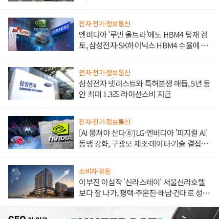
불만 폭발
전자·전기·정보통신
엔비디아 '루빈 울트라'에도 HBM4 탑재 검
토, 삼성전자·SK하이닉스 HBM4 수율에 주
도권 갈린다
전자·전기·정보통신
삼성전자 넷리스트와 특허분쟁 매듭, 5년 동
안 최대 1.3조 라이선스비 지급
전자·전기·정보통신
[AI 뭉쳐야 산다⑧] LG·엔비디아 '피지컬 AI'
동맹 강화, 구광모 제조·데이터·기술 결집
해 종합 로보틱스 기업으로
소비자·유통
이부진 야심작 '신라스테이' 서울신라호텔
보다 잘 나가, 평택·주문진·해남·건대로 성
장판 더 넓힌다