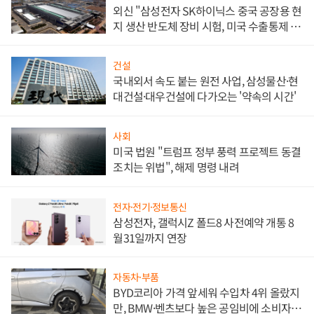
외신 "삼성전자 SK하이닉스 중국 공장용 현
지 생산 반도체 장비 시험, 미국 수출통제 대
비"
건설
국내외서 속도 붙는 원전 사업, 삼성물산·현
대건설·대우건설에 다가오는 '약속의 시간'
사회
미국 법원 "트럼프 정부 풍력 프로젝트 동결
조치는 위법", 해제 명령 내려
전자·전기·정보통신
삼성전자, 갤럭시Z 폴드8 사전예약 개통 8
월31일까지 연장
자동차·부품
BYD코리아 가격 앞세워 수입차 4위 올랐지
만, BMW·벤츠보다 높은 공임비에 소비자