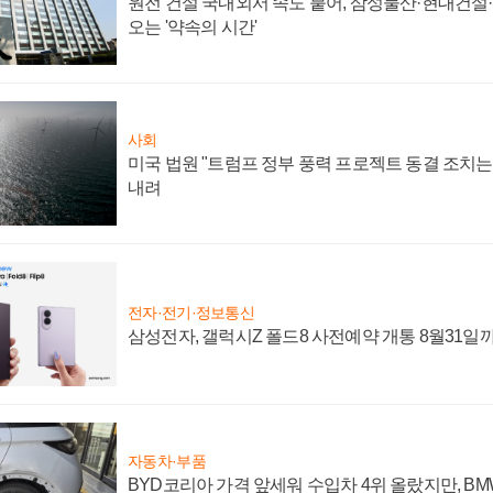
원전 건설 국내외서 속도 붙어, 삼성물산·현대건설
오는 '약속의 시간'
사회
미국 법원 "트럼프 정부 풍력 프로젝트 동결 조치는 
내려
전자·전기·정보통신
삼성전자, 갤럭시Z 폴드8 사전예약 개통 8월31일
자동차·부품
BYD코리아 가격 앞세워 수입차 4위 올랐지만, B