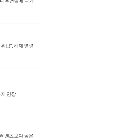
·대우건설에 다가
위법", 해제 명령
까지 연장
MW·벤츠보다 높은