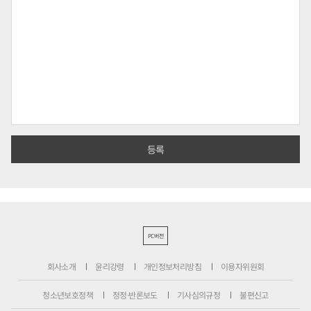
PC버전
회사소개
윤리강령
개인정보처리방침
이용자위원회
청소년보호정책
정정·반론보도
기사심의규정
불편신고