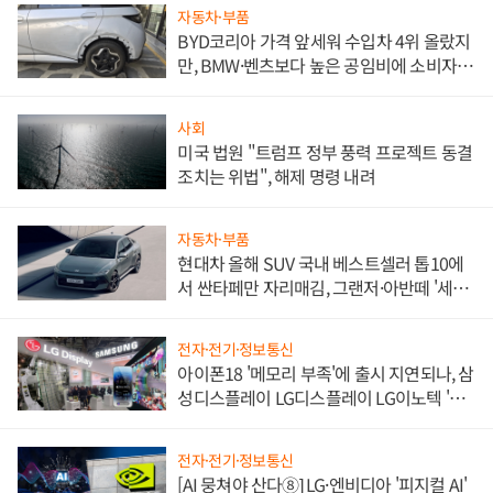
자동차·부품
BYD코리아 가격 앞세워 수입차 4위 올랐지
만, BMW·벤츠보다 높은 공임비에 소비자
불만 폭발
사회
미국 법원 "트럼프 정부 풍력 프로젝트 동결
조치는 위법", 해제 명령 내려
자동차·부품
현대차 올해 SUV 국내 베스트셀러 톱10에
서 싼타페만 자리매김, 그랜저·아반떼 '세단
쌍끌이'로 내수 방어
전자·전기·정보통신
아이폰18 '메모리 부족'에 출시 지연되나, 삼
성디스플레이 LG디스플레이 LG이노텍 '탈
애플' 수익 다각화 속도
전자·전기·정보통신
[AI 뭉쳐야 산다⑧] LG·엔비디아 '피지컬 AI'