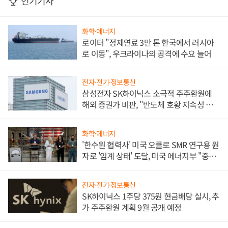
인기기사
화학·에너지
로이터 "정제연료 3만 톤 한국에서 러시아
로 이동", 우크라이나의 공격에 수요 늘어
전자·전기·정보통신
삼성전자 SK하이닉스 소극적 주주환원에
해외 증권가 비판, "반도체 호황 지속성 의
문"
화학·에너지
'한수원 협력사' 미국 오클로 SMR 연구용 원
자로 '임계 상태' 도달, 미국 에너지부 "중요
한 이정표"
전자·전기·정보통신
SK하이닉스 1주당 375원 현금배당 실시, 추
가 주주환원 계획 9월 공개 예정