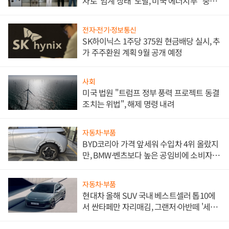
자로 '임계 상태' 도달, 미국 에너지부 "중요
한 이정표"
전자·전기·정보통신
SK하이닉스 1주당 375원 현금배당 실시, 추
가 주주환원 계획 9월 공개 예정
사회
미국 법원 "트럼프 정부 풍력 프로젝트 동결
조치는 위법", 해제 명령 내려
자동차·부품
BYD코리아 가격 앞세워 수입차 4위 올랐지
만, BMW·벤츠보다 높은 공임비에 소비자
불만 폭발
자동차·부품
현대차 올해 SUV 국내 베스트셀러 톱10에
서 싼타페만 자리매김, 그랜저·아반떼 '세단
쌍끌이'로 내수 방어