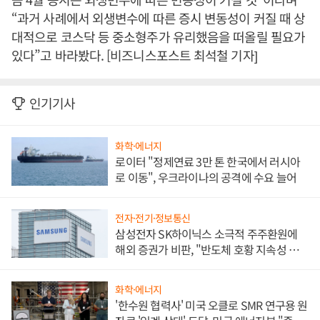
“과거 사례에서 외생변수에 따른 증시 변동성이 커질 때 상
대적으로 코스닥 등 중소형주가 유리했음을 떠올릴 필요가
있다”고 바라봤다. [비즈니스포스트 최석철 기자]
인기기사
화학·에너지
로이터 "정제연료 3만 톤 한국에서 러시아
로 이동", 우크라이나의 공격에 수요 늘어
전자·전기·정보통신
삼성전자 SK하이닉스 소극적 주주환원에
해외 증권가 비판, "반도체 호황 지속성 의
문"
화학·에너지
'한수원 협력사' 미국 오클로 SMR 연구용 원