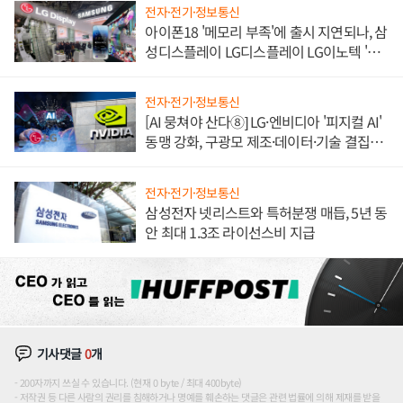
전자·전기·정보통신
아이폰18 '메모리 부족'에 출시 지연되나, 삼
성디스플레이 LG디스플레이 LG이노텍 '탈
애플' 수익 다각화 속도
전자·전기·정보통신
[AI 뭉쳐야 산다⑧] LG·엔비디아 '피지컬 AI'
동맹 강화, 구광모 제조·데이터·기술 결집
해 종합 로보틱스 기업으로
전자·전기·정보통신
삼성전자 넷리스트와 특허분쟁 매듭, 5년 동
안 최대 1.3조 라이선스비 지급
기사댓글
0
개
200자까지 쓰실 수 있습니다. (현재 0 byte / 최대 400byte)
저작권 등 다른 사람의 권리를 침해하거나 명예를 훼손하는 댓글은 관련 법률에 의해 제재를 받을