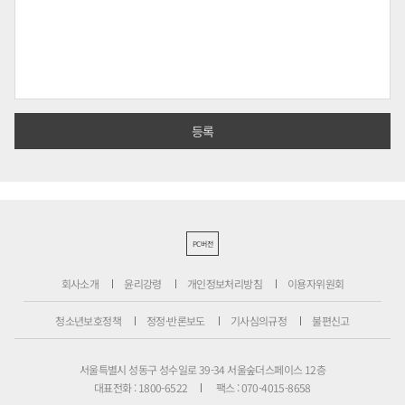
PC버전
회사소개
윤리강령
개인정보처리방침
이용자위원회
청소년보호정책
정정·반론보도
기사심의규정
불편신고
서울특별시 성동구 성수일로 39-34 서울숲더스페이스 12층
대표전화 : 1800-6522
팩스 : 070-4015-8658