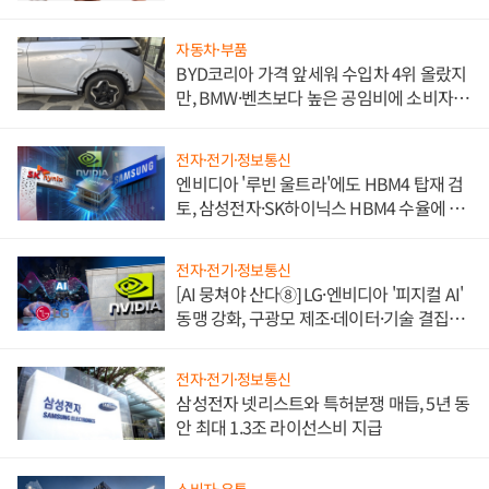
자동차·부품
BYD코리아 가격 앞세워 수입차 4위 올랐지
만, BMW·벤츠보다 높은 공임비에 소비자
불만 폭발
전자·전기·정보통신
엔비디아 '루빈 울트라'에도 HBM4 탑재 검
토, 삼성전자·SK하이닉스 HBM4 수율에 주
도권 갈린다
전자·전기·정보통신
[AI 뭉쳐야 산다⑧] LG·엔비디아 '피지컬 AI'
동맹 강화, 구광모 제조·데이터·기술 결집
해 종합 로보틱스 기업으로
전자·전기·정보통신
삼성전자 넷리스트와 특허분쟁 매듭, 5년 동
안 최대 1.3조 라이선스비 지급