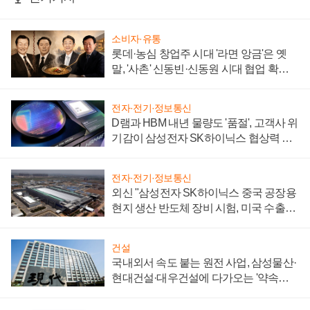
소비자·유통
롯데·농심 창업주 시대 '라면 앙금'은 옛
말, '사촌' 신동빈·신동원 시대 협업 확대
일로
전자·전기·정보통신
D램과 HBM 내년 물량도 '품절', 고객사 위
기감이 삼성전자 SK하이닉스 협상력 더
키워
전자·전기·정보통신
외신 "삼성전자 SK하이닉스 중국 공장용
현지 생산 반도체 장비 시험, 미국 수출통
제 대비"
건설
국내외서 속도 붙는 원전 사업, 삼성물산·
현대건설·대우건설에 다가오는 '약속의
시간'