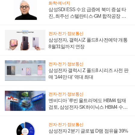
화학·에너지
삼성SDI ESS 수요 급증에 북미 증설 타
진, 최주선 스텔란티스·GM 합작공장 건
설 재추진하나
전자·전기·정보통신
삼성전자, 갤럭시Z 폴드8 사전예약 개통
8월31일까지 연장
전자·전기·정보통신
삼성전자 갤럭시 Z 폴드8 시리즈 사전 판
매 '144만 대' 역대 최대
전자·전기·정보통신
엔비디아 '루빈 울트라'에도 HBM4 탑재
검토, 삼성전자·SK하이닉스 HBM4 수율
에 주도권 갈린다
전자·전기·정보통신
삼성전자 2분기 글로벌 D램 점유율 39%