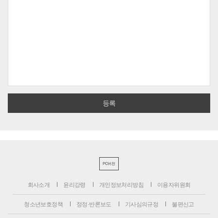
PC버전
회사소개
윤리강령
개인정보처리방침
이용자위원회
청소년보호정책
정정·반론보도
기사심의규정
불편신고