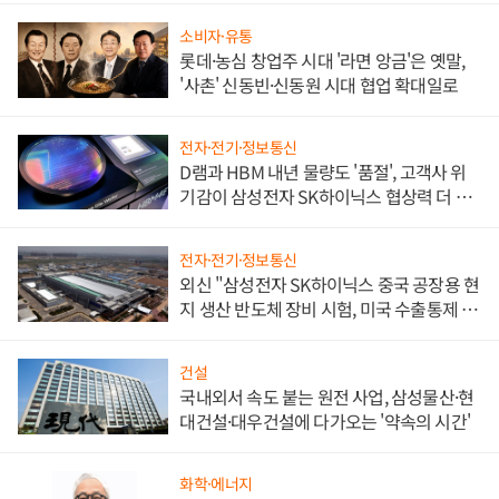
소비자·유통
롯데·농심 창업주 시대 '라면 앙금'은 옛말,
'사촌' 신동빈·신동원 시대 협업 확대일로
전자·전기·정보통신
D램과 HBM 내년 물량도 '품절', 고객사 위
기감이 삼성전자 SK하이닉스 협상력 더 키
워
전자·전기·정보통신
외신 "삼성전자 SK하이닉스 중국 공장용 현
지 생산 반도체 장비 시험, 미국 수출통제 대
비"
건설
국내외서 속도 붙는 원전 사업, 삼성물산·현
대건설·대우건설에 다가오는 '약속의 시간'
화학·에너지