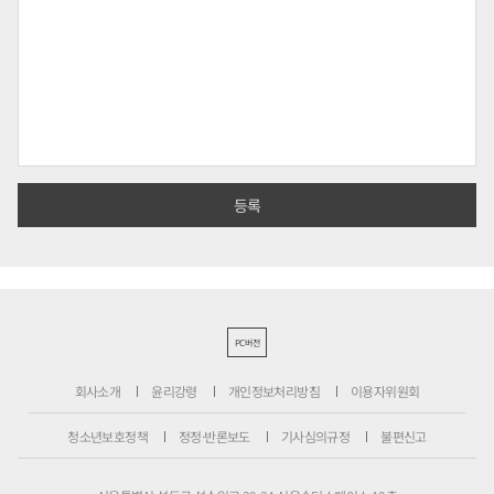
PC버전
회사소개
윤리강령
개인정보처리방침
이용자위원회
청소년보호정책
정정·반론보도
기사심의규정
불편신고