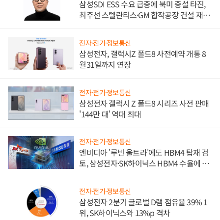
삼성SDI ESS 수요 급증에 북미 증설 타진,
최주선 스텔란티스·GM 합작공장 건설 재추
진하나
전자·전기·정보통신
삼성전자, 갤럭시Z 폴드8 사전예약 개통 8
월31일까지 연장
전자·전기·정보통신
삼성전자 갤럭시 Z 폴드8 시리즈 사전 판매
'144만 대' 역대 최대
전자·전기·정보통신
엔비디아 '루빈 울트라'에도 HBM4 탑재 검
토, 삼성전자·SK하이닉스 HBM4 수율에 주
도권 갈린다
전자·전기·정보통신
삼성전자 2분기 글로벌 D램 점유율 39% 1
위, SK하이닉스와 13%p 격차