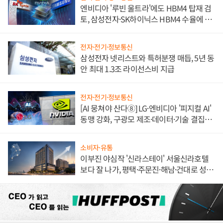
엔비디아 '루빈 울트라'에도 HBM4 탑재 검
토, 삼성전자·SK하이닉스 HBM4 수율에 주
도권 갈린다
전자·전기·정보통신
삼성전자 넷리스트와 특허분쟁 매듭, 5년 동
안 최대 1.3조 라이선스비 지급
전자·전기·정보통신
[AI 뭉쳐야 산다⑧] LG·엔비디아 '피지컬 AI'
동맹 강화, 구광모 제조·데이터·기술 결집
해 종합 로보틱스 기업으로
소비자·유통
이부진 야심작 '신라스테이' 서울신라호텔
보다 잘 나가, 평택·주문진·해남·건대로 성
장판 더 넓힌다