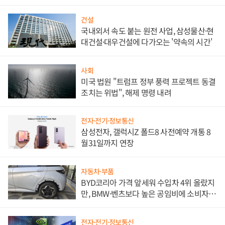
비"
건설
국내외서 속도 붙는 원전 사업, 삼성물산·현
대건설·대우건설에 다가오는 '약속의 시간'
사회
미국 법원 "트럼프 정부 풍력 프로젝트 동결
조치는 위법", 해제 명령 내려
전자·전기·정보통신
삼성전자, 갤럭시Z 폴드8 사전예약 개통 8
월31일까지 연장
자동차·부품
BYD코리아 가격 앞세워 수입차 4위 올랐지
만, BMW·벤츠보다 높은 공임비에 소비자
불만 폭발
전자·전기·정보통신