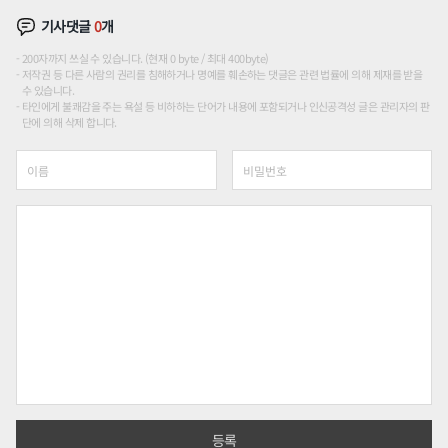
기사댓글
0
개
200자까지 쓰실 수 있습니다. (현재 0 byte / 최대 400byte)
저작권 등 다른 사람의 권리를 침해하거나 명예를 훼손하는 댓글은 관련 법률에 의해 제재를 받을
수 있습니다.
타인에게 불쾌감을 주는 욕설 등 비하하는 단어가 내용에 포함되거나 인신공격성 글은 관리자의 판
단에 의해 삭제 합니다.