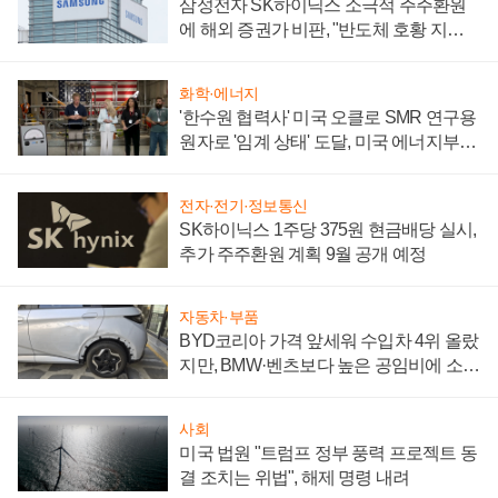
삼성전자 SK하이닉스 소극적 주주환원
에 해외 증권가 비판, "반도체 호황 지속
성 의문"
화학·에너지
'한수원 협력사' 미국 오클로 SMR 연구용
원자로 '임계 상태' 도달, 미국 에너지부
"중요한 이정표"
전자·전기·정보통신
SK하이닉스 1주당 375원 현금배당 실시,
추가 주주환원 계획 9월 공개 예정
자동차·부품
BYD코리아 가격 앞세워 수입차 4위 올랐
지만, BMW·벤츠보다 높은 공임비에 소비
자 불만 폭발
사회
미국 법원 "트럼프 정부 풍력 프로젝트 동
결 조치는 위법", 해제 명령 내려