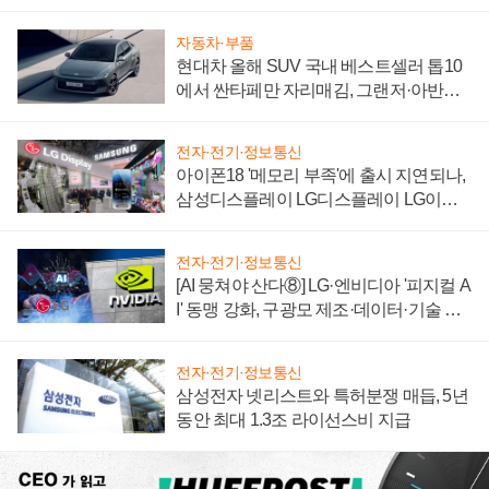
자동차·부품
현대차 올해 SUV 국내 베스트셀러 톱10
에서 싼타페만 자리매김, 그랜저·아반떼
'세단 쌍끌이'로 내수 방어
전자·전기·정보통신
아이폰18 '메모리 부족'에 출시 지연되나,
삼성디스플레이 LG디스플레이 LG이노
텍 '탈애플' 수익 다각화 속도
전자·전기·정보통신
[AI 뭉쳐야 산다⑧] LG·엔비디아 '피지컬 A
I' 동맹 강화, 구광모 제조·데이터·기술 결
집해 종합 로보틱스 기업으로
전자·전기·정보통신
삼성전자 넷리스트와 특허분쟁 매듭, 5년
동안 최대 1.3조 라이선스비 지급