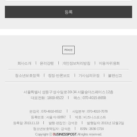
PC버전
회사소개
윤리강령
개인정보처리방침
이용자위원회
청소년보호정책
정정·반론보도
기사심의규정
불편신고
서울특별시 성동구 성수일로 39-34 서울숲더스페이스 12층
대표전화 : 1800-6522
팩스 : 070-4015-8658
편집국 : 070-4010-8512
사업본부 : 070-4010-7078
등록번호 : 서울 아 02897
제호 : 비즈니스포스트
등록일: 2013.11.13
발행·편집인 : 강석운
발행일자: 2013년 12월 2일
청소년보호책임자 : 강석운
ISSN : 2636-171X
Copyright ⓒ
B
USINESSPOST
. All rights reserved.