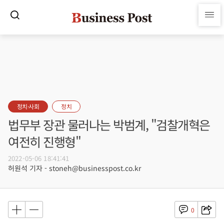
정치·사회
정치
법무부 장관 물러나는 박범계, "검찰개혁은
여전히 진행형"
2022-05-06 18:41:41
허원석 기자 - stoneh@businesspost.co.kr
0