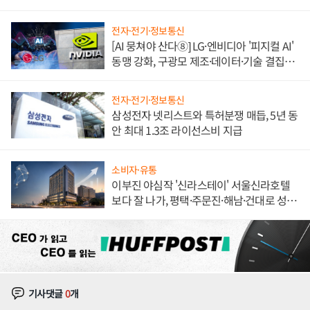
도권 갈린다
전자·전기·정보통신
[AI 뭉쳐야 산다⑧] LG·엔비디아 '피지컬 AI'
동맹 강화, 구광모 제조·데이터·기술 결집
해 종합 로보틱스 기업으로
전자·전기·정보통신
삼성전자 넷리스트와 특허분쟁 매듭, 5년 동
안 최대 1.3조 라이선스비 지급
소비자·유통
이부진 야심작 '신라스테이' 서울신라호텔
보다 잘 나가, 평택·주문진·해남·건대로 성
장판 더 넓힌다
기사댓글
0
개