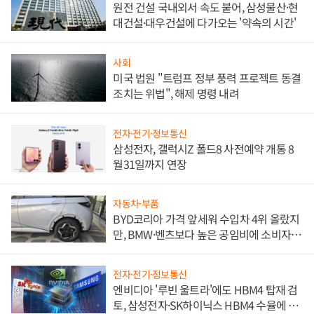
원전 건설 국내외서 속도 붙어, 삼성물산·현
대건설·대우건설에 다가오는 '약속의 시간'
사회
미국 법원 "트럼프 정부 풍력 프로젝트 동결
조치는 위법", 해제 명령 내려
전자·전기·정보통신
삼성전자, 갤럭시Z 폴드8 사전예약 개통 8
월31일까지 연장
자동차·부품
BYD코리아 가격 앞세워 수입차 4위 올랐지
만, BMW·벤츠보다 높은 공임비에 소비자
불만 폭발
전자·전기·정보통신
엔비디아 '루빈 울트라'에도 HBM4 탑재 검
토, 삼성전자·SK하이닉스 HBM4 수율에 주