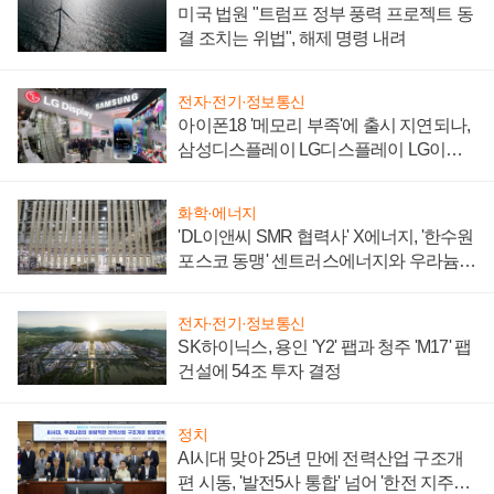
미국 법원 "트럼프 정부 풍력 프로젝트 동
결 조치는 위법", 해제 명령 내려
전자·전기·정보통신
아이폰18 '메모리 부족'에 출시 지연되나,
삼성디스플레이 LG디스플레이 LG이노
텍 '탈애플' 수익 다각화 속도
화학·에너지
'DL이앤씨 SMR 협력사' X에너지, '한수원
포스코 동맹' 센트러스에너지와 우라늄
계약 체결
전자·전기·정보통신
SK하이닉스, 용인 'Y2' 팹과 청주 'M17' 팹
건설에 54조 투자 결정
정치
AI시대 맞아 25년 만에 전력산업 구조개
편 시동, '발전5사 통합' 넘어 '한전 지주사'