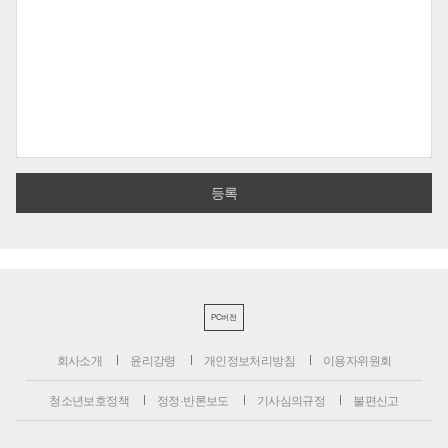
PC버전
회사소개
윤리강령
개인정보처리방침
이용자위원회
청소년보호정책
정정·반론보도
기사심의규정
불편신고