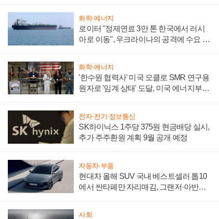
화학·에너지
로이터 "정제연료 3만 톤 한국에서 러시
아로 이동", 우크라이나의 공격에 수요 늘
어
화학·에너지
'한수원 협력사' 미국 오클로 SMR 연구용
원자로 '임계 상태' 도달, 미국 에너지부
"중요한 이정표"
전자·전기·정보통신
SK하이닉스 1주당 375원 현금배당 실시,
추가 주주환원 계획 9월 공개 예정
자동차·부품
현대차 올해 SUV 국내 베스트셀러 톱10
에서 싼타페만 자리매김, 그랜저·아반떼
'세단 쌍끌이'로 내수 방어
사회