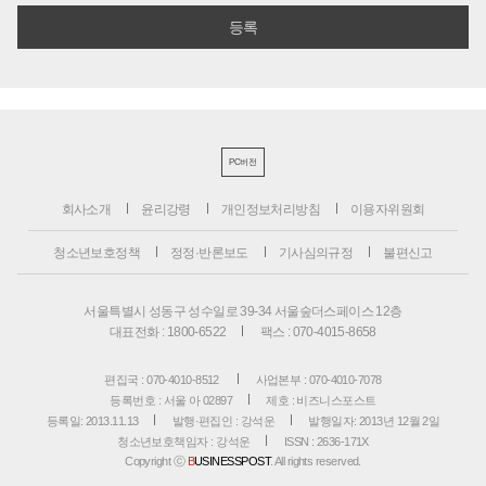
PC버전
회사소개
윤리강령
개인정보처리방침
이용자위원회
청소년보호정책
정정·반론보도
기사심의규정
불편신고
서울특별시 성동구 성수일로 39-34 서울숲더스페이스 12층
대표전화 : 1800-6522
팩스 : 070-4015-8658
편집국 : 070-4010-8512
사업본부 : 070-4010-7078
등록번호 : 서울 아 02897
제호 : 비즈니스포스트
등록일: 2013.11.13
발행·편집인 : 강석운
발행일자: 2013년 12월 2일
청소년보호책임자 : 강석운
ISSN : 2636-171X
Copyright ⓒ
B
USINESSPOST
. All rights reserved.