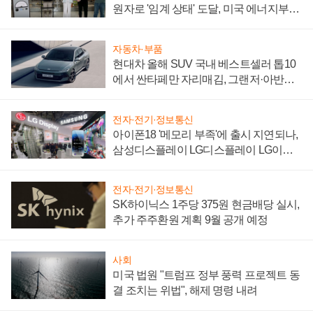
원자로 '임계 상태' 도달, 미국 에너지부
"중요한 이정표"
자동차·부품
현대차 올해 SUV 국내 베스트셀러 톱10
에서 싼타페만 자리매김, 그랜저·아반떼
'세단 쌍끌이'로 내수 방어
전자·전기·정보통신
아이폰18 '메모리 부족'에 출시 지연되나,
삼성디스플레이 LG디스플레이 LG이노
텍 '탈애플' 수익 다각화 속도
전자·전기·정보통신
SK하이닉스 1주당 375원 현금배당 실시,
추가 주주환원 계획 9월 공개 예정
사회
미국 법원 "트럼프 정부 풍력 프로젝트 동
결 조치는 위법", 해제 명령 내려