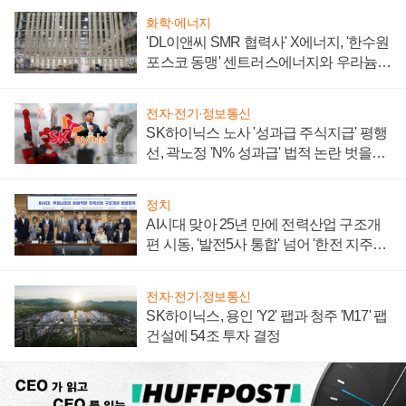
화학·에너지
'DL이앤씨 SMR 협력사' X에너지, '한수원
포스코 동맹' 센트러스에너지와 우라늄
계약 체결
전자·전기·정보통신
SK하이닉스 노사 '성과급 주식지급' 평행
선, 곽노정 'N% 성과급' 법적 논란 벗을지
주목
정치
AI시대 맞아 25년 만에 전력산업 구조개
편 시동, '발전5사 통합' 넘어 '한전 지주사'
재편론도
전자·전기·정보통신
SK하이닉스, 용인 'Y2' 팹과 청주 'M17' 팹
건설에 54조 투자 결정