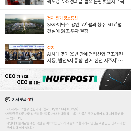
곽노정 'N% 성과급' 법적 논란 벗을지 주목
전자·전기·정보통신
SK하이닉스, 용인 'Y2' 팹과 청주 'M17' 팹
건설에 54조 투자 결정
정치
AI시대 맞아 25년 만에 전력산업 구조개편
시동, '발전5사 통합' 넘어 '한전 지주사' 재편
론도
기사댓글
0
개
200자까지 쓰실 수 있습니다. (현재 0 byte / 최대 400byte)
저작권 등 다른 사람의 권리를 침해하거나 명예를 훼손하는 댓글은 관련 법률에 의해 제재를 받을
수 있습니다.
타인에게 불쾌감을 주는 욕설 등 비하하는 단어가 내용에 포함되거나 인신공격성 글은 관리자의 판
단에 의해 삭제 합니다.