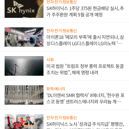
전자·전기·정보통신
SK하이닉스 1주당 375원 현금배당 실시, 추
가 주주환원 계획 9월 공개 예정
전자·전기·정보통신
아이폰18 '메모리 부족'에 출시 지연되나, 삼
성디스플레이 LG디스플레이 LG이노텍 '탈
애플' 수익 다각화 속도
사회
미국 법원 "트럼프 정부 풍력 프로젝트 동결
조치는 위법", 해제 명령 내려
화학·에너지
'DL이앤씨 SMR 협력사' X에너지, '한수원 포
스코 동맹' 센트러스에너지와 우라늄 계약
체결
전자·전기·정보통신
SK하이닉스 노사 '성과급 주식지급' 평행선,