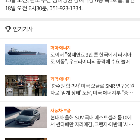
18일 오전 6시30분, 051-923-1334.
인기기사
화학·에너지
로이터 "정제연료 3만 톤 한국에서 러시아
로 이동", 우크라이나의 공격에 수요 늘어
화학·에너지
'한수원 협력사' 미국 오클로 SMR 연구용 원
자로 '임계 상태' 도달, 미국 에너지부 "중요
한 이정표"
자동차·부품
현대차 올해 SUV 국내 베스트셀러 톱10에
서 싼타페만 자리매김, 그랜저·아반떼 '세단
쌍끌이'로 내수 방어