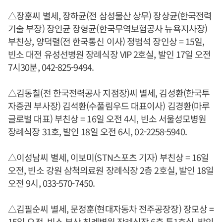
△장훈씨 별세, 장하균(전 삼성물산 상무) 장상균(한국전력
기술 부장) 장인균 장형균(한국무역보험공사 뉴욕지사장)
부친상, 양덕렬(전 한국통신 이사) 정범석 장인상 = 15일,
빈소 대전 유성선병원 장례식장 VIP 2호실, 발인 17일 오전
7시30분, 042-825-9494.
△김동칠(전 한국전력공사 지점장)씨 별세, 김성환(한국투
자증권 부사장) 김석환(수풀림우드 대표이사) 김경환(마루
글로벌 대표) 부친상 = 16일 오전 4시, 빈소 서울성모병원
장례식장 31호, 발인 18일 오전 6시, 02-2258-5940.
△이성남씨 별세, 이보미(STN스포츠 기자) 부친상 = 16일
오전, 빈소 강원 삼척의료원 장례식장 2층 2호실, 발인 18일
오전 9시, 033-570-7450.
△김필순씨 별세, 문정훈(현대자동차 전주공장장) 장모상 =
15일 오전, 빈소 부산 침례병원 장례식장 6층 특1호실, 발인