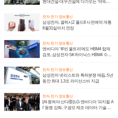
현대건설·대우건설에 다가오는 '약속의
시간'
전자·전기·정보통신
삼성전자, 갤럭시Z 폴드8 사전예약 개통
8월31일까지 연장
전자·전기·정보통신
엔비디아 '루빈 울트라'에도 HBM4 탑재
검토, 삼성전자·SK하이닉스 HBM4 수율
에 주도권 갈린다
전자·전기·정보통신
삼성전자 넷리스트와 특허분쟁 매듭, 5년
동안 최대 1.3조 라이선스비 지급
전자·전기·정보통신
[AI 뭉쳐야 산다⑧] LG·엔비디아 '피지컬 A
I' 동맹 강화, 구광모 제조·데이터·기술 결
집해 종합 로보틱스 기업으로