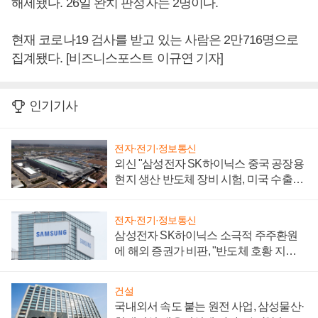
해제됐다. 26일 완치 판정자는 2명이다.
현재 코로나19 검사를 받고 있는 사람은 2만716명으로
집계됐다. [비즈니스포스트 이규연 기자]
인기기사
전자·전기·정보통신
외신 "삼성전자 SK하이닉스 중국 공장용
현지 생산 반도체 장비 시험, 미국 수출통
제 대비"
전자·전기·정보통신
삼성전자 SK하이닉스 소극적 주주환원
에 해외 증권가 비판, "반도체 호황 지속
성 의문"
건설
국내외서 속도 붙는 원전 사업, 삼성물산·