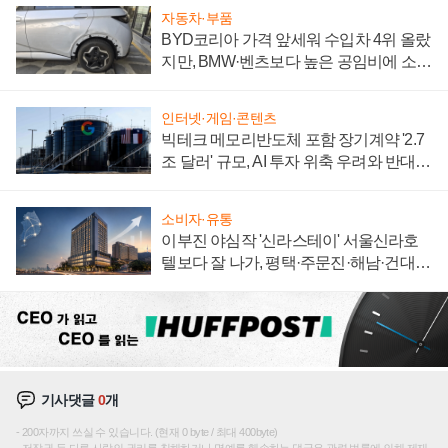
자동차·부품
BYD코리아 가격 앞세워 수입차 4위 올랐
지만, BMW·벤츠보다 높은 공임비에 소비
자 불만 폭발
인터넷·게임·콘텐츠
빅테크 메모리반도체 포함 장기계약 '2.7
조 달러' 규모, AI 투자 위축 우려와 반대
신호
소비자·유통
이부진 야심작 '신라스테이' 서울신라호
텔보다 잘 나가, 평택·주문진·해남·건대로
성장판 더 넓힌다
기사댓글
0
개
200자까지 쓰실 수 있습니다. (현재 0 byte / 최대 400byte)
저작권 등 다른 사람의 권리를 침해하거나 명예를 훼손하는 댓글은 관련 법률에 의해 제재