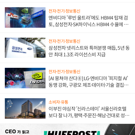
불만 폭발
전자·전기·정보통신
엔비디아 '루빈 울트라'에도 HBM4 탑재 검
토, 삼성전자·SK하이닉스 HBM4 수율에 주
도권 갈린다
전자·전기·정보통신
삼성전자 넷리스트와 특허분쟁 매듭, 5년 동
안 최대 1.3조 라이선스비 지급
전자·전기·정보통신
[AI 뭉쳐야 산다⑧] LG·엔비디아 '피지컬 AI'
동맹 강화, 구광모 제조·데이터·기술 결집
해 종합 로보틱스 기업으로
소비자·유통
이부진 야심작 '신라스테이' 서울신라호텔
보다 잘 나가, 평택·주문진·해남·건대로 성
장판 더 넓힌다