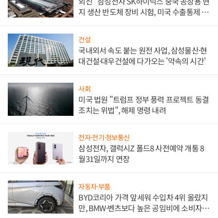
외신 "삼성전자 SK하이닉스 중국 공장용 현
지 생산 반도체 장비 시험, 미국 수출통제 대
비"
건설
국내외서 속도 붙는 원전 사업, 삼성물산·현
대건설·대우건설에 다가오는 '약속의 시간'
사회
미국 법원 "트럼프 정부 풍력 프로젝트 동결
조치는 위법", 해제 명령 내려
전자·전기·정보통신
삼성전자, 갤럭시Z 폴드8 사전예약 개통 8
월31일까지 연장
자동차·부품
BYD코리아 가격 앞세워 수입차 4위 올랐지
만, BMW·벤츠보다 높은 공임비에 소비자