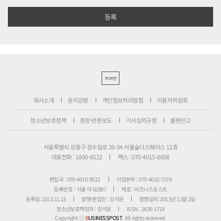
PC버전
회사소개
윤리강령
개인정보처리방침
이용자위원회
청소년보호정책
정정·반론보도
기사심의규정
불편신고
서울특별시 성동구 성수일로 39-34 서울숲더스페이스 12층
대표전화 : 1800-6522
팩스 : 070-4015-8658
편집국 : 070-4010-8512
사업본부 : 070-4010-7078
등록번호 : 서울 아 02897
제호 : 비즈니스포스트
등록일: 2013.11.13
발행·편집인 : 강석운
발행일자: 2013년 12월 2일
청소년보호책임자 : 강석운
ISSN : 2636-171X
Copyright ⓒ
B
USINESSPOST
. All rights reserved.