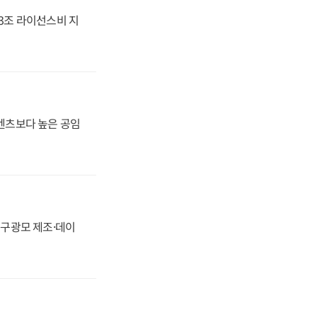
.3조 라이선스비 지
·벤츠보다 높은 공임
화, 구광모 제조·데이