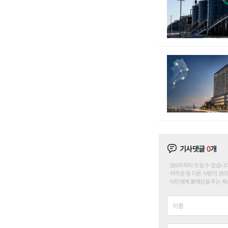
기사댓글
0
개
200자까지 쓰실 수 있습니다. (
저작권 등 다른 사람의 권리
타인에게 불쾌감을 주는 욕설