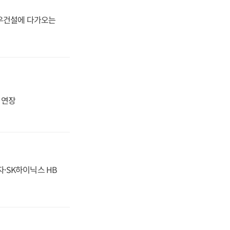
대우건설에 다가오는
지 연장
자·SK하이닉스 HB