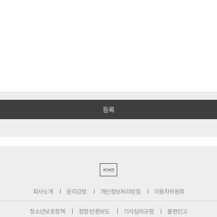
PC버전
회사소개
윤리강령
개인정보처리방침
이용자위원회
청소년보호정책
정정·반론보도
기사심의규정
불편신고