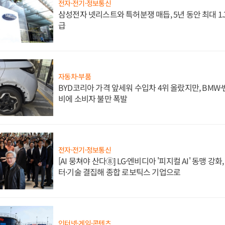
전자·전기·정보통신
삼성전자 넷리스트와 특허분쟁 매듭, 5년 동안 최대 1
급
자동차·부품
BYD코리아 가격 앞세워 수입차 4위 올랐지만, BMW
비에 소비자 불만 폭발
전자·전기·정보통신
[AI 뭉쳐야 산다⑧] LG·엔비디아 '피지컬 AI' 동맹 강
터·기술 결집해 종합 로보틱스 기업으로
인터넷·게임·콘텐츠