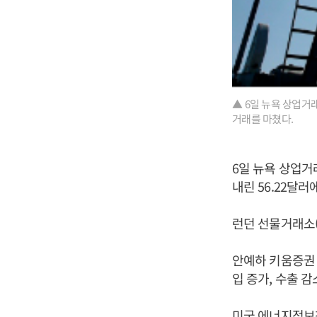
▲ 6일 뉴욕 상업거래
거래를 마쳤다.
6일 뉴욕 상업거래
내린 56.22달러
런던 선물거래소(I
안예하 키움증권 
입 증가, 수출 
미국 에너지정보청(