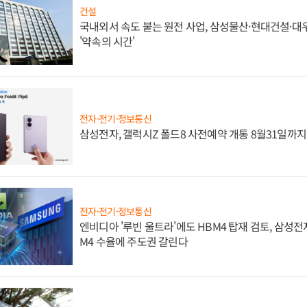
건설
국내외서 속도 붙는 원전 사업, 삼성물산·현대건설·
'약속의 시간'
전자·전기·정보통신
삼성전자, 갤럭시Z 폴드8 사전예약 개통 8월31일까
전자·전기·정보통신
엔비디아 '루빈 울트라'에도 HBM4 탑재 검토, 삼성전
M4 수율에 주도권 갈린다