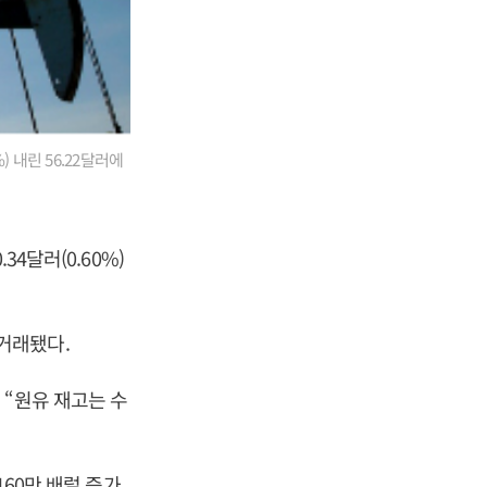
) 내린 56.22달러에
4달러(0.60%)
 거래됐다.
 “원유 재고는 수
160만 배럴 증가