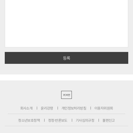
PC버전
회사소개
윤리강령
개인정보처리방침
이용자위원회
청소년보호정책
정정·반론보도
기사심의규정
불편신고