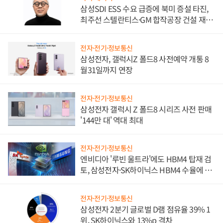
삼성SDI ESS 수요 급증에 북미 증설 타진,
최주선 스텔란티스·GM 합작공장 건설 재추
진하나
전자·전기·정보통신
삼성전자, 갤럭시Z 폴드8 사전예약 개통 8
월31일까지 연장
전자·전기·정보통신
삼성전자 갤럭시 Z 폴드8 시리즈 사전 판매
'144만 대' 역대 최대
전자·전기·정보통신
엔비디아 '루빈 울트라'에도 HBM4 탑재 검
토, 삼성전자·SK하이닉스 HBM4 수율에 주
도권 갈린다
전자·전기·정보통신
삼성전자 2분기 글로벌 D램 점유율 39% 1
위, SK하이닉스와 13%p 격차