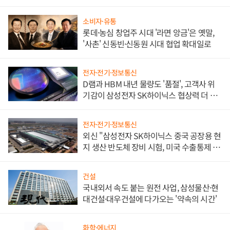
소비자·유통
롯데·농심 창업주 시대 '라면 앙금'은 옛말,
'사촌' 신동빈·신동원 시대 협업 확대일로
전자·전기·정보통신
D램과 HBM 내년 물량도 '품절', 고객사 위
기감이 삼성전자 SK하이닉스 협상력 더 키
워
전자·전기·정보통신
외신 "삼성전자 SK하이닉스 중국 공장용 현
지 생산 반도체 장비 시험, 미국 수출통제 대
비"
건설
국내외서 속도 붙는 원전 사업, 삼성물산·현
대건설·대우건설에 다가오는 '약속의 시간'
화학·에너지