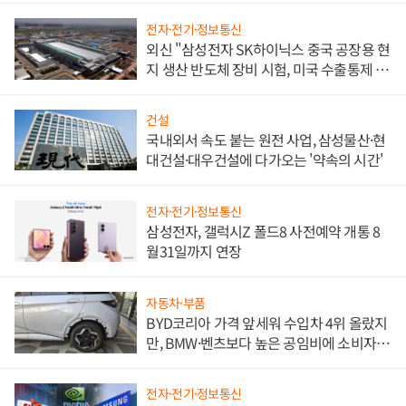
전자·전기·정보통신
외신 "삼성전자 SK하이닉스 중국 공장용 현
지 생산 반도체 장비 시험, 미국 수출통제 대
비"
건설
국내외서 속도 붙는 원전 사업, 삼성물산·현
대건설·대우건설에 다가오는 '약속의 시간'
전자·전기·정보통신
삼성전자, 갤럭시Z 폴드8 사전예약 개통 8
월31일까지 연장
자동차·부품
BYD코리아 가격 앞세워 수입차 4위 올랐지
만, BMW·벤츠보다 높은 공임비에 소비자
불만 폭발
전자·전기·정보통신