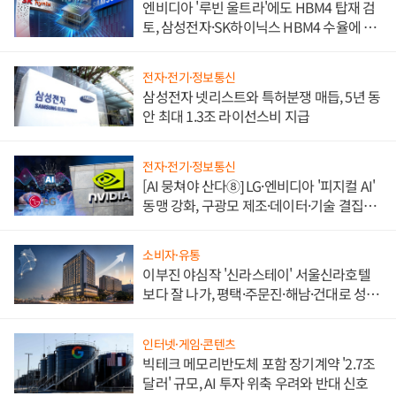
엔비디아 '루빈 울트라'에도 HBM4 탑재 검
토, 삼성전자·SK하이닉스 HBM4 수율에 주
도권 갈린다
전자·전기·정보통신
삼성전자 넷리스트와 특허분쟁 매듭, 5년 동
안 최대 1.3조 라이선스비 지급
전자·전기·정보통신
[AI 뭉쳐야 산다⑧] LG·엔비디아 '피지컬 AI'
동맹 강화, 구광모 제조·데이터·기술 결집
해 종합 로보틱스 기업으로
소비자·유통
이부진 야심작 '신라스테이' 서울신라호텔
보다 잘 나가, 평택·주문진·해남·건대로 성
장판 더 넓힌다
인터넷·게임·콘텐츠
빅테크 메모리반도체 포함 장기계약 '2.7조
달러' 규모, AI 투자 위축 우려와 반대 신호