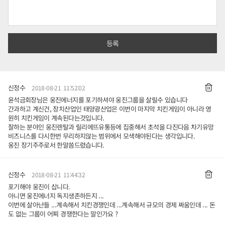
신정수
2018-08-21 11:52:02
윤석금회장님은 웅진에너지를 포기하셔야 웅진그룹을 살릴수 있습니다
간과하고 계신건, 장치산업인 태양광산업은 이번이 마지막 치킨게임이 아니라 영
원히 치킨게임이 계속된다는것입니다.
잘하는 분야인 웅진렌탈과 릴리에뜨유통등에 집중해서 초석을 다진다음 차기유망
비즈니스를 다시한번 무리하지않는 범위에서 모색해야된다는 생각입니다.
웅진 장기주주로서 한말씀드렸습니다.
신정수
2018-08-21 11:44:32
포기해야 웅진이 삽니다.
아니면 웅진에너지 독지생존하든지 ...
이번에 살아난들 ...계속해서 치킨경쟁인데 ...계속해서 규모의 경제 싸움인데 ... 돈
도 없는 그룹이 어찌 경쟁한다는 말인가요 ?