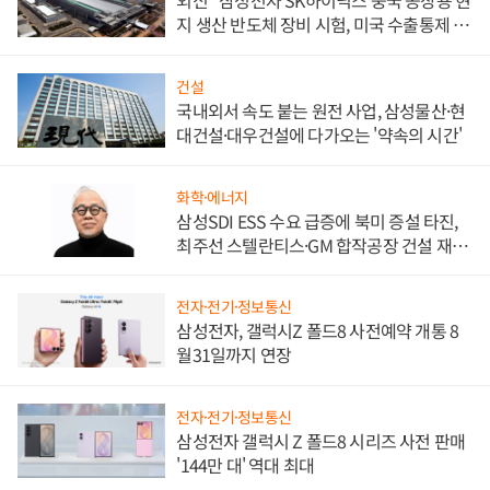
외신 "삼성전자 SK하이닉스 중국 공장용 현
지 생산 반도체 장비 시험, 미국 수출통제 대
비"
건설
국내외서 속도 붙는 원전 사업, 삼성물산·현
대건설·대우건설에 다가오는 '약속의 시간'
화학·에너지
삼성SDI ESS 수요 급증에 북미 증설 타진,
최주선 스텔란티스·GM 합작공장 건설 재추
진하나
전자·전기·정보통신
삼성전자, 갤럭시Z 폴드8 사전예약 개통 8
월31일까지 연장
전자·전기·정보통신
삼성전자 갤럭시 Z 폴드8 시리즈 사전 판매
'144만 대' 역대 최대