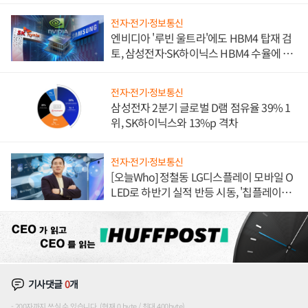
전자·전기·정보통신
엔비디아 '루빈 울트라'에도 HBM4 탑재 검
토, 삼성전자·SK하이닉스 HBM4 수율에 주
도권 갈린다
전자·전기·정보통신
삼성전자 2분기 글로벌 D램 점유율 39% 1
위, SK하이닉스와 13%p 격차
전자·전기·정보통신
[오늘Who] 정철동 LG디스플레이 모바일 O
LED로 하반기 실적 반등 시동, '칩플레이
션'에 가격 인하 압박은 부담
기사댓글
0
개
200자까지 쓰실 수 있습니다. (현재 0 byte / 최대 400byte)