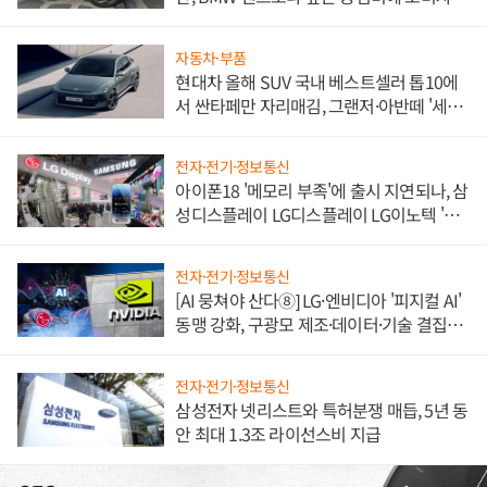
불만 폭발
자동차·부품
현대차 올해 SUV 국내 베스트셀러 톱10에
서 싼타페만 자리매김, 그랜저·아반떼 '세단
쌍끌이'로 내수 방어
전자·전기·정보통신
아이폰18 '메모리 부족'에 출시 지연되나, 삼
성디스플레이 LG디스플레이 LG이노텍 '탈
애플' 수익 다각화 속도
전자·전기·정보통신
[AI 뭉쳐야 산다⑧] LG·엔비디아 '피지컬 AI'
동맹 강화, 구광모 제조·데이터·기술 결집
해 종합 로보틱스 기업으로
전자·전기·정보통신
삼성전자 넷리스트와 특허분쟁 매듭, 5년 동
안 최대 1.3조 라이선스비 지급