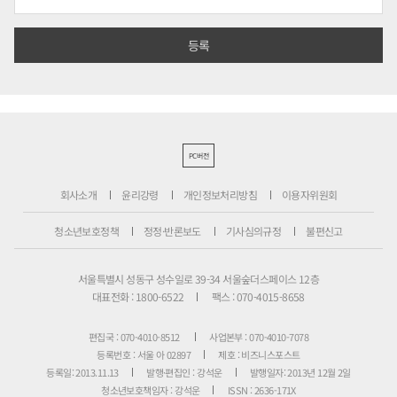
PC버전
회사소개
윤리강령
개인정보처리방침
이용자위원회
청소년보호정책
정정·반론보도
기사심의규정
불편신고
서울특별시 성동구 성수일로 39-34 서울숲더스페이스 12층
대표전화 : 1800-6522
팩스 : 070-4015-8658
편집국 : 070-4010-8512
사업본부 : 070-4010-7078
등록번호 : 서울 아 02897
제호 : 비즈니스포스트
등록일: 2013.11.13
발행·편집인 : 강석운
발행일자: 2013년 12월 2일
청소년보호책임자 : 강석운
ISSN : 2636-171X