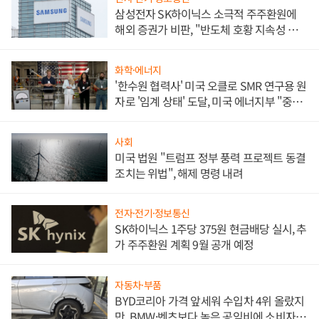
삼성전자 SK하이닉스 소극적 주주환원에
해외 증권가 비판, "반도체 호황 지속성 의
문"
화학·에너지
'한수원 협력사' 미국 오클로 SMR 연구용 원
자로 '임계 상태' 도달, 미국 에너지부 "중요
한 이정표"
사회
미국 법원 "트럼프 정부 풍력 프로젝트 동결
조치는 위법", 해제 명령 내려
전자·전기·정보통신
SK하이닉스 1주당 375원 현금배당 실시, 추
가 주주환원 계획 9월 공개 예정
자동차·부품
BYD코리아 가격 앞세워 수입차 4위 올랐지
만, BMW·벤츠보다 높은 공임비에 소비자