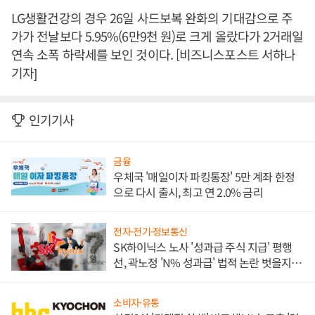
LG생활건강의 경우 26일 사드보복 완화의 기대감으로 주
가가 전날보다 5.95%(6만9천 원)로 크게 올랐다가 2거래일
연속 소폭 하락세를 보인 것이다. [비즈니스포스트 서하나
기자]
인기기사
금융
우체국 '매일이자 파킹통장' 5만 계좌 한정
으로 다시 출시, 최고 연 2.0% 금리
전자·전기·정보통신
SK하이닉스 노사 '성과급 주식 지급' 평행
선, 곽노정 'N% 성과급' 법적 논란 벗을지 주
목
소비자·유통