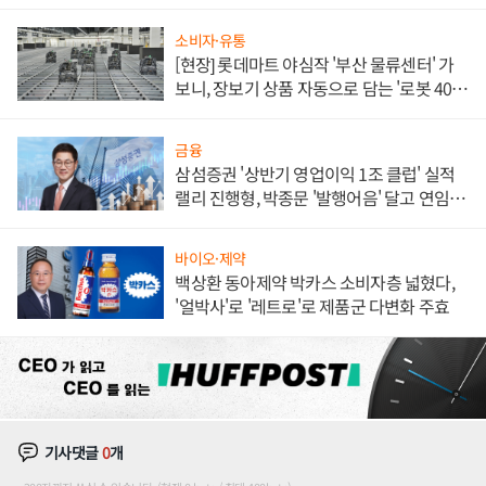
소비자·유통
[현장] 롯데마트 야심작 '부산 물류센터' 가
보니, 장보기 상품 자동으로 담는 '로봇 400
대' 장관
금융
삼섬증권 '상반기 영업이익 1조 클럽' 실적
랠리 진행형, 박종문 '발행어음' 달고 연임 향
하나
바이오·제약
백상환 동아제약 박카스 소비자층 넓혔다,
'얼박사'로 '레트로'로 제품군 다변화 주효
기사댓글
0
개