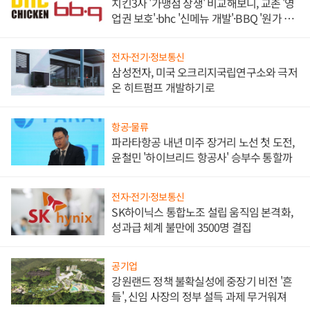
치킨3사 '가맹점 상생' 비교해보니, 교촌 '영
업권 보호'·bhc '신메뉴 개발'·BBQ '원가 부
담'
전자·전기·정보통신
삼성전자, 미국 오크리지국립연구소와 극저
온 히트펌프 개발하기로
항공·물류
파라타항공 내년 미주 장거리 노선 첫 도전,
윤철민 '하이브리드 항공사' 승부수 통할까
전자·전기·정보통신
SK하이닉스 통합노조 설립 움직임 본격화,
성과급 체계 불만에 3500명 결집
공기업
강원랜드 정책 불확실성에 중장기 비전 '흔
들', 신임 사장의 정부 설득 과제 무거워져