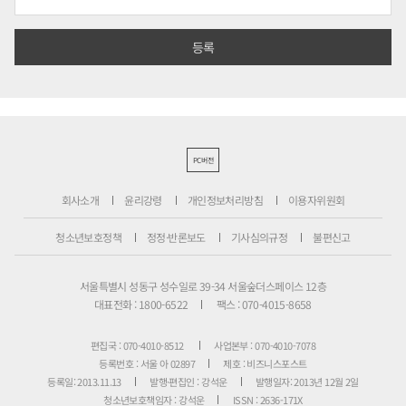
PC버전
회사소개
윤리강령
개인정보처리방침
이용자위원회
청소년보호정책
정정·반론보도
기사심의규정
불편신고
서울특별시 성동구 성수일로 39-34 서울숲더스페이스 12층
대표전화 : 1800-6522
팩스 : 070-4015-8658
편집국 : 070-4010-8512
사업본부 : 070-4010-7078
등록번호 : 서울 아 02897
제호 : 비즈니스포스트
등록일: 2013.11.13
발행·편집인 : 강석운
발행일자: 2013년 12월 2일
청소년보호책임자 : 강석운
ISSN : 2636-171X