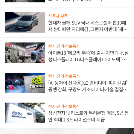
자동차·부품
현대차 올해 SUV 국내 베스트셀러 톱10에
서 싼타페만 자리매김, 그랜저·아반떼 '세단
쌍끌이'로 내수 방어
전자·전기·정보통신
아이폰18 '메모리 부족'에 출시 지연되나, 삼
성디스플레이 LG디스플레이 LG이노텍 '탈
애플' 수익 다각화 속도
전자·전기·정보통신
[AI 뭉쳐야 산다⑧] LG·엔비디아 '피지컬 AI'
동맹 강화, 구광모 제조·데이터·기술 결집
해 종합 로보틱스 기업으로
전자·전기·정보통신
삼성전자 넷리스트와 특허분쟁 매듭, 5년 동
안 최대 1.3조 라이선스비 지급