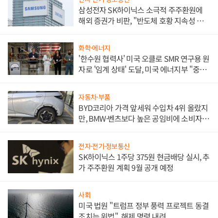
삼성전자 SK하이닉스 소극적 주주환원에
해외 증권가 비판, "반도체 호황 지속성 의
문"
화학·에너지
'한수원 협력사' 미국 오클로 SMR 연구용 원
자로 '임계 상태' 도달, 미국 에너지부 "중요
한 이정표"
자동차·부품
BYD코리아 가격 앞세워 수입차 4위 올랐지
만, BMW·벤츠보다 높은 공임비에 소비자
불만 폭발
전자·전기·정보통신
SK하이닉스 1주당 375원 현금배당 실시, 추
가 주주환원 계획 9월 공개 예정
사회
미국 법원 "트럼프 정부 풍력 프로젝트 동결
조치는 위법", 해제 명령 내려