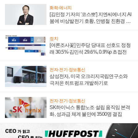
화학·에너지
[김민정 기자의 '코스뽀'] 지엔씨에너지 AI
붐에 비상발전기 호황, 안병철 친환경 에
너지 발전전문기업 향한다
정치
[여론조사꽃] 민주당 당대표 선호도 정청
래 30.5%·김민석 29.6%, 0.9%p 초접전
전자·전기·정보통신
삼성전자, 미국 오크리지국립연구소와
극저온 히트펌프 개발하기로
전자·전기·정보통신
SK하이닉스 통합노조 설립 움직임 본격
화, 성과급 체계 불만에 3500명 결집