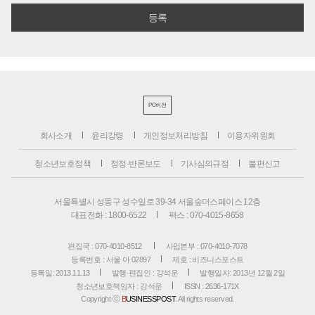
PC버전
회사소개
윤리강령
개인정보처리방침
이용자위원회
청소년보호정책
정정·반론보도
기사심의규정
불편신고
서울특별시 성동구 성수일로 39-34 서울숲더스페이스 12층
대표전화 : 1800-6522
팩스 : 070-4015-8658
편집국 : 070-4010-8512
사업본부 : 070-4010-7078
등록번호 : 서울 아 02897
제호 : 비즈니스포스트
등록일: 2013.11.13
발행·편집인 : 강석운
발행일자: 2013년 12월 2일
청소년보호책임자 : 강석운
ISSN : 2636-171X
Copyright ⓒ
B
USINESSPOST
. All rights reserved.