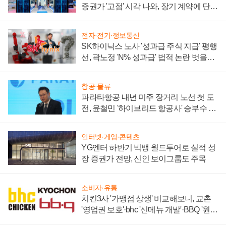
증권가 '고점' 시각 나와, 장기 계약에 단점
부각
전자·전기·정보통신
SK하이닉스 노사 '성과급 주식 지급' 평행
선, 곽노정 'N% 성과급' 법적 논란 벗을지
주목
항공·물류
파라타항공 내년 미주 장거리 노선 첫 도
전, 윤철민 '하이브리드 항공사' 승부수 통
할까
인터넷·게임·콘텐츠
YG엔터 하반기 빅뱅 월드투어로 실적 성
장 증권가 전망, 신인 보이그룹도 주목
소비자·유통
치킨3사 '가맹점 상생' 비교해보니, 교촌
'영업권 보호'·bhc '신메뉴 개발'·BBQ '원가
부담'