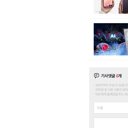
기사댓글
0
개
200자까지 쓰실 수 있습니다. (
저작권 등 다른 사람의 권리
타인에게 불쾌감을 주는 욕설