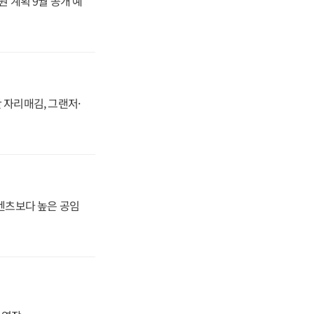
원 계획 9월 공개 예
 자리매김, 그랜저·
·벤츠보다 높은 공임