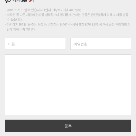
기사댓글
0
개
200자까지 쓰실 수 있습니다. (현재 0 byte / 최대 400byte)
저작권 등 다른 사람의 권리를 침해하거나 명예를 훼손하는 댓글은 관련 법률에 의해 제재를 받을
수 있습니다.
타인에게 불쾌감을 주는 욕설 등 비하하는 단어가 내용에 포함되거나 인신공격성 글은 관리자의 판
단에 의해 삭제 합니다.