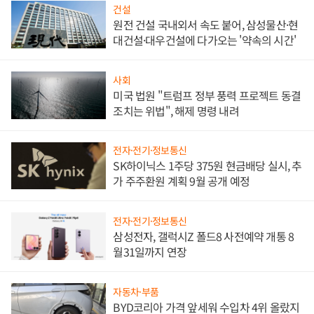
건설
원전 건설 국내외서 속도 붙어, 삼성물산·현
대건설·대우건설에 다가오는 '약속의 시간'
사회
미국 법원 "트럼프 정부 풍력 프로젝트 동결
조치는 위법", 해제 명령 내려
전자·전기·정보통신
SK하이닉스 1주당 375원 현금배당 실시, 추
가 주주환원 계획 9월 공개 예정
전자·전기·정보통신
삼성전자, 갤럭시Z 폴드8 사전예약 개통 8
월31일까지 연장
자동차·부품
BYD코리아 가격 앞세워 수입차 4위 올랐지