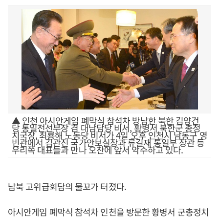
▲ 인천 아시안게임 폐막식 참석차 방남한 북한 김양건
당 통일전선부장 겸 대남담당 비서, 황병서 북한군 총정
치국장, 최룡해 노동당 비서가 4일 오후 인천시 남동구 영
빈관에서 김관진 국가안보실장과 류길재 통일부 장관 등
우리쪽 대표들과 만나 오찬에 앞서 악수하고 있다.
남북 고위급회담의 물꼬가 터졌다.
아시안게임 폐막식 참석차 인천을 방문한 황병서 군총정치