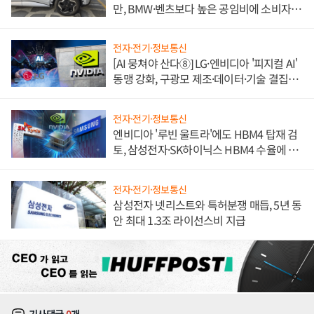
만, BMW·벤츠보다 높은 공임비에 소비자
불만 폭발
전자·전기·정보통신
[AI 뭉쳐야 산다⑧] LG·엔비디아 '피지컬 AI'
동맹 강화, 구광모 제조·데이터·기술 결집
해 종합 로보틱스 기업으로
전자·전기·정보통신
엔비디아 '루빈 울트라'에도 HBM4 탑재 검
토, 삼성전자·SK하이닉스 HBM4 수율에 주
도권 갈린다
전자·전기·정보통신
삼성전자 넷리스트와 특허분쟁 매듭, 5년 동
안 최대 1.3조 라이선스비 지급