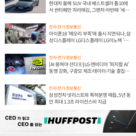
현대차 올해 SUV 국내 베스트셀러 톱10에
서 싼타페만 자리매김, 그랜저·아반떼 '세단
쌍끌이'로 내수 방어
전자·전기·정보통신
아이폰18 '메모리 부족'에 출시 지연되나, 삼
성디스플레이 LG디스플레이 LG이노텍 '탈
애플' 수익 다각화 속도
전자·전기·정보통신
[AI 뭉쳐야 산다⑧] LG·엔비디아 '피지컬 AI'
동맹 강화, 구광모 제조·데이터·기술 결집
해 종합 로보틱스 기업으로
전자·전기·정보통신
삼성전자 넷리스트와 특허분쟁 매듭, 5년 동
안 최대 1.3조 라이선스비 지급