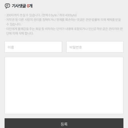
기사댓글
0
개
200자까지 쓰실 수 있습니다. (현재 0 byte / 최대 400byte)
저작권 등 다른 사람의 권리를 침해하거나 명예를 훼손하는 댓글은 관련 법률에 의해 제재를 받을
수 있습니다.
타인에게 불쾌감을 주는 욕설 등 비하하는 단어가 내용에 포함되거나 인신공격성 글은 관리자의 판
단에 의해 삭제 합니다.