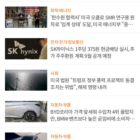
화학·에너지
'한수원 협력사' 미국 오클로 SMR 연구용 원
자로 '임계 상태' 도달, 미국 에너지부 "중요
한 이정표"
전자·전기·정보통신
SK하이닉스 1주당 375원 현금배당 실시, 추
가 주주환원 계획 9월 공개 예정
사회
미국 법원 "트럼프 정부 풍력 프로젝트 동결
조치는 위법", 해제 명령 내려
자동차·부품
BYD코리아 가격 앞세워 수입차 4위 올랐지
만, BMW·벤츠보다 높은 공임비에 소비자
불만 폭발
자동차·부품