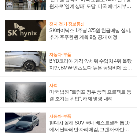
원자로 '임계 상태' 도달, 미국 에너지부
"중요한 이정표"
전자·전기·정보통신
SK하이닉스 1주당 375원 현금배당 실시,
추가 주주환원 계획 9월 공개 예정
자동차·부품
BYD코리아 가격 앞세워 수입차 4위 올랐
지만, BMW·벤츠보다 높은 공임비에 소비
자 불만 폭발
사회
미국 법원 "트럼프 정부 풍력 프로젝트 동
결 조치는 위법", 해제 명령 내려
자동차·부품
현대차 올해 SUV 국내 베스트셀러 톱10
에서 싼타페만 자리매김, 그랜저·아반떼
'세단 쌍끌이'로 내수 방어