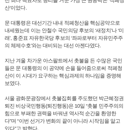
선 최다 득표차로 승리를 거둔 가장 큰 원동력은 ‘적폐청
산’이었다.
문 대통령은 대선기간 내내 적폐청산을 핵심공약으로
내세웠는데 이는 안철수 국민의당 후보의 ‘새정치’나 ‘미
래’, 홍준표 자유한국당 후보의 ‘좌파로부터 자유민주주
의 체제수호’와는 대비되는 대선 아젠다였다.
지난 겨울 차가운 아스팔트에서 촛불을 든 수많은 국민
들은 문 대통령의 이 공약에 손을 들어줌으로써 적폐청
산이 이 시대가 요구하는 핵심과제의 하나임을 증명해
보였다.
서울 광화문광장에서 촛불집회를 주도했던 박근혜정권
퇴진 비상국민행동(퇴진행동)은 10일 “촛불 민주주의의
힘으로 부패한 권력을 바꿔낸 역사적 순간을 환영한
다”며 “이번 선거가 변화의 끝이 아니라 시작임을 알고
있다”고 밝혔다.