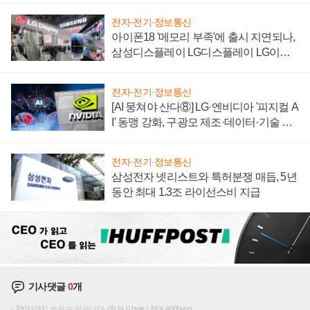
전자·전기·정보통신
아이폰18 '메모리 부족'에 출시 지연되나,
삼성디스플레이 LG디스플레이 LG이노
텍 '탈애플' 수익 다각화 속도
전자·전기·정보통신
[AI 뭉쳐야 산다⑧] LG·엔비디아 '피지컬 A
I' 동맹 강화, 구광모 제조·데이터·기술 결
집해 종합 로보틱스 기업으로
전자·전기·정보통신
삼성전자 넷리스트와 특허분쟁 매듭, 5년
동안 최대 1.3조 라이선스비 지급
기사댓글
0
개
200자까지 쓰실 수 있습니다. (현재 0 byte / 최대 400byte)