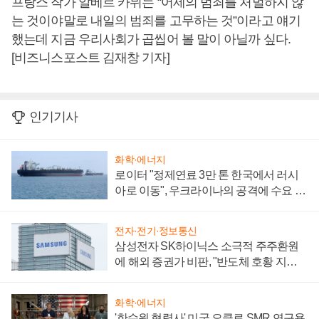
프랑스 작가 알베르 카뮈는 “어제의 범죄를 처벌하지 않
는 것이야말로 내일의 범죄를 고무하는 것”이라고 얘기
했는데 지금 우리사회가 곱씹어 볼 말이 아닐까 싶다.
[비즈니스포스트 김재창 기자]
인기기사
화학·에너지
로이터 "정제연료 3만 톤 한국에서 러시
아로 이동", 우크라이나의 공격에 수요 늘
어
전자·전기·정보통신
삼성전자 SK하이닉스 소극적 주주환원
에 해외 증권가 비판, "반도체 호황 지속
성 의문"
화학·에너지
'한수원 협력사' 미국 오클로 SMR 연구용