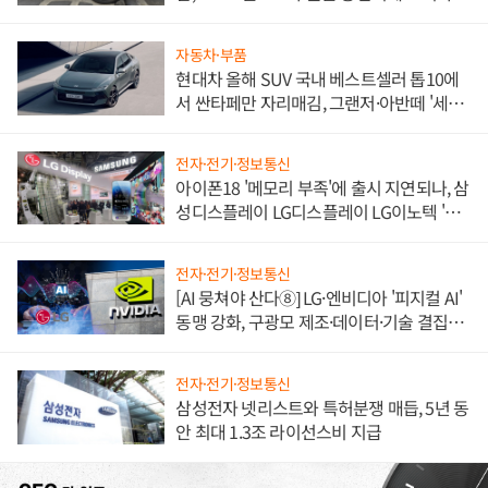
불만 폭발
자동차·부품
현대차 올해 SUV 국내 베스트셀러 톱10에
서 싼타페만 자리매김, 그랜저·아반떼 '세단
쌍끌이'로 내수 방어
전자·전기·정보통신
아이폰18 '메모리 부족'에 출시 지연되나, 삼
성디스플레이 LG디스플레이 LG이노텍 '탈
애플' 수익 다각화 속도
전자·전기·정보통신
[AI 뭉쳐야 산다⑧] LG·엔비디아 '피지컬 AI'
동맹 강화, 구광모 제조·데이터·기술 결집
해 종합 로보틱스 기업으로
전자·전기·정보통신
삼성전자 넷리스트와 특허분쟁 매듭, 5년 동
안 최대 1.3조 라이선스비 지급