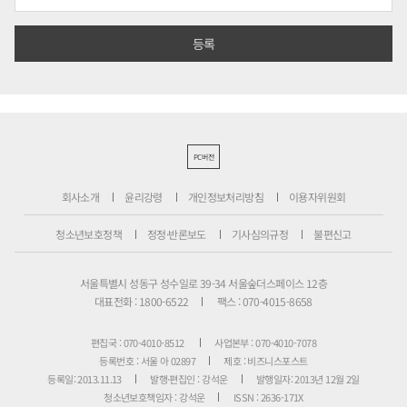
PC버전
회사소개
윤리강령
개인정보처리방침
이용자위원회
청소년보호정책
정정·반론보도
기사심의규정
불편신고
서울특별시 성동구 성수일로 39-34 서울숲더스페이스 12층
대표전화 : 1800-6522
팩스 : 070-4015-8658
편집국 : 070-4010-8512
사업본부 : 070-4010-7078
등록번호 : 서울 아 02897
제호 : 비즈니스포스트
등록일: 2013.11.13
발행·편집인 : 강석운
발행일자: 2013년 12월 2일
청소년보호책임자 : 강석운
ISSN : 2636-171X