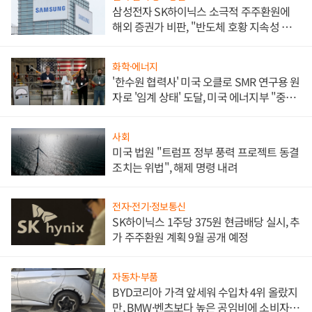
삼성전자 SK하이닉스 소극적 주주환원에
해외 증권가 비판, "반도체 호황 지속성 의
문"
화학·에너지
'한수원 협력사' 미국 오클로 SMR 연구용 원
자로 '임계 상태' 도달, 미국 에너지부 "중요
한 이정표"
사회
미국 법원 "트럼프 정부 풍력 프로젝트 동결
조치는 위법", 해제 명령 내려
전자·전기·정보통신
SK하이닉스 1주당 375원 현금배당 실시, 추
가 주주환원 계획 9월 공개 예정
자동차·부품
BYD코리아 가격 앞세워 수입차 4위 올랐지
만, BMW·벤츠보다 높은 공임비에 소비자