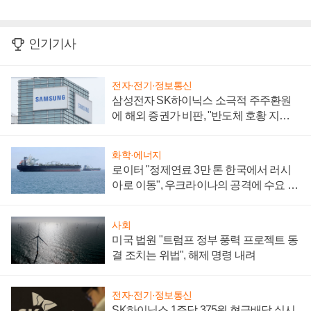
인기기사
전자·전기·정보통신
삼성전자 SK하이닉스 소극적 주주환원
에 해외 증권가 비판, "반도체 호황 지속
성 의문"
화학·에너지
로이터 "정제연료 3만 톤 한국에서 러시
아로 이동", 우크라이나의 공격에 수요 늘
어
사회
미국 법원 "트럼프 정부 풍력 프로젝트 동
결 조치는 위법", 해제 명령 내려
전자·전기·정보통신
SK하이닉스 1주당 375원 현금배당 실시,