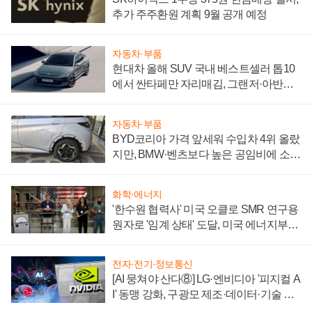
추가 주주환원 계획 9월 공개 예정
자동차·부품
현대차 올해 SUV 국내 베스트셀러 톱10
에서 싼타페만 자리매김, 그랜저·아반떼
'세단 쌍끌이'로 내수 방어
자동차·부품
BYD코리아 가격 앞세워 수입차 4위 올랐
지만, BMW·벤츠보다 높은 공임비에 소비
자 불만 폭발
화학·에너지
'한수원 협력사' 미국 오클로 SMR 연구용
원자로 '임계 상태' 도달, 미국 에너지부
"중요한 이정표"
전자·전기·정보통신
[AI 뭉쳐야 산다⑧] LG·엔비디아 '피지컬 A
I' 동맹 강화, 구광모 제조·데이터·기술 결
집해 종합 로보틱스 기업으로