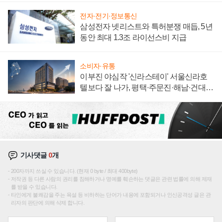
전자·전기·정보통신
삼성전자 넷리스트와 특허분쟁 매듭, 5년
동안 최대 1.3조 라이선스비 지급
소비자·유통
이부진 야심작 '신라스테이' 서울신라호
텔보다 잘 나가, 평택·주문진·해남·건대로
성장판 더 넓힌다
기사댓글
0
개
200자까지 쓰실 수 있습니다. (현재 0 byte / 최대 400byte)
저작권 등 다른 사람의 권리를 침해하거나 명예를 훼손하는 댓글은 관련 법률에 의해 제재
를 받을 수 있습니다.
타인에게 불쾌감을 주는 욕설 등 비하하는 단어가 내용에 포함되거나 인신공격성 글은 관
리자의 판단에 의해 삭제 합니다.