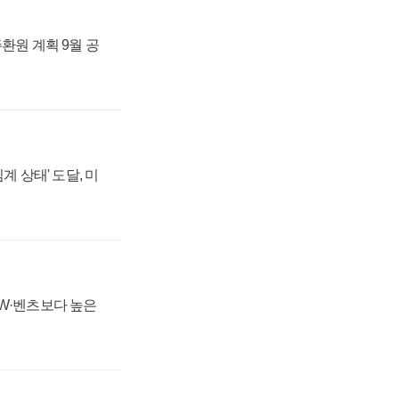
주환원 계획 9월 공
계 상태' 도달, 미
MW·벤츠보다 높은