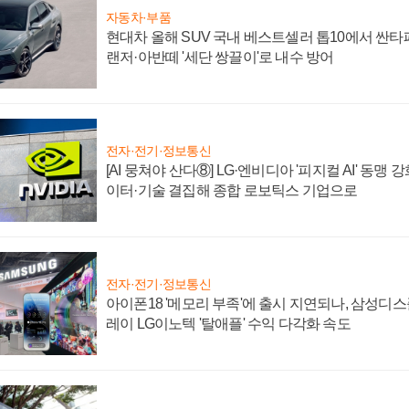
자동차·부품
현대차 올해 SUV 국내 베스트셀러 톱10에서 싼타
랜저·아반떼 '세단 쌍끌이'로 내수 방어
전자·전기·정보통신
[AI 뭉쳐야 산다⑧] LG·엔비디아 '피지컬 AI' 동맹 
이터·기술 결집해 종합 로보틱스 기업으로
전자·전기·정보통신
아이폰18 '메모리 부족'에 출시 지연되나, 삼성디
레이 LG이노텍 '탈애플' 수익 다각화 속도