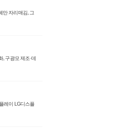
페만 자리매김, 그
강화, 구광모 제조·데
스플레이 LG디스플