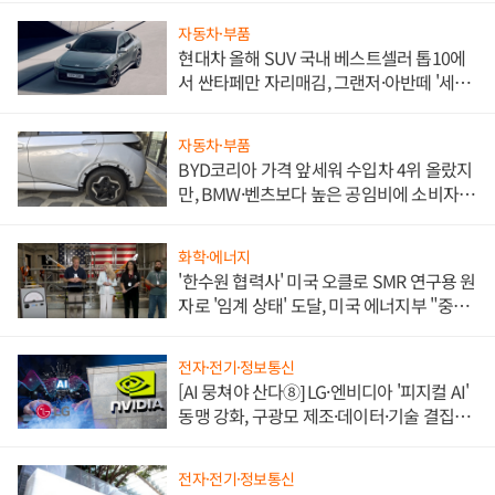
자동차·부품
현대차 올해 SUV 국내 베스트셀러 톱10에
서 싼타페만 자리매김, 그랜저·아반떼 '세단
쌍끌이'로 내수 방어
자동차·부품
BYD코리아 가격 앞세워 수입차 4위 올랐지
만, BMW·벤츠보다 높은 공임비에 소비자
불만 폭발
화학·에너지
'한수원 협력사' 미국 오클로 SMR 연구용 원
자로 '임계 상태' 도달, 미국 에너지부 "중요
한 이정표"
전자·전기·정보통신
[AI 뭉쳐야 산다⑧] LG·엔비디아 '피지컬 AI'
동맹 강화, 구광모 제조·데이터·기술 결집
해 종합 로보틱스 기업으로
전자·전기·정보통신