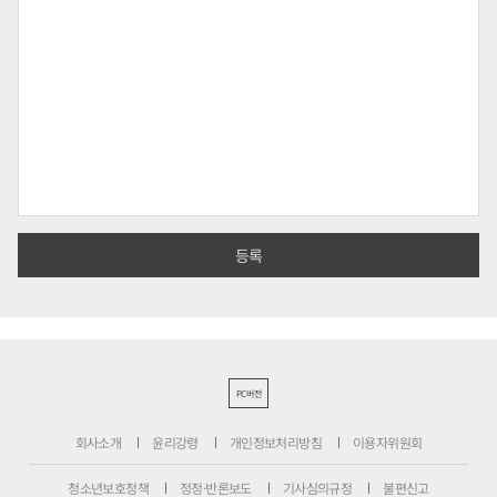
PC버전
회사소개
윤리강령
개인정보처리방침
이용자위원회
청소년보호정책
정정·반론보도
기사심의규정
불편신고