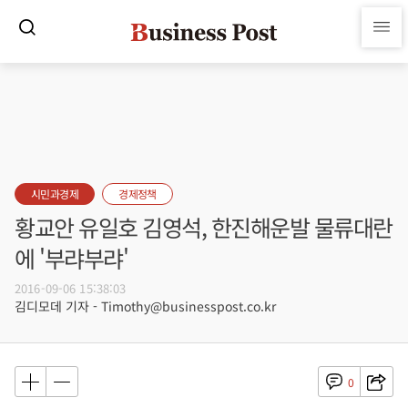
시민과경제
경제정책
황교안 유일호 김영석, 한진해운발 물류대란
에 '부랴부랴'
2016-09-06 15:38:03
김디모데 기자 - Timothy@businesspost.co.kr
0