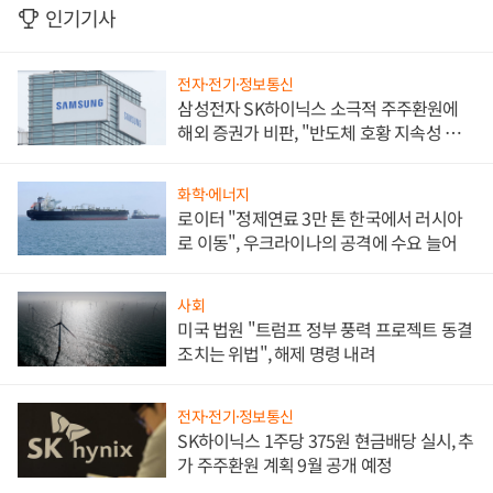
인기기사
전자·전기·정보통신
삼성전자 SK하이닉스 소극적 주주환원에
해외 증권가 비판, "반도체 호황 지속성 의
문"
화학·에너지
로이터 "정제연료 3만 톤 한국에서 러시아
로 이동", 우크라이나의 공격에 수요 늘어
사회
미국 법원 "트럼프 정부 풍력 프로젝트 동결
조치는 위법", 해제 명령 내려
전자·전기·정보통신
SK하이닉스 1주당 375원 현금배당 실시, 추
가 주주환원 계획 9월 공개 예정