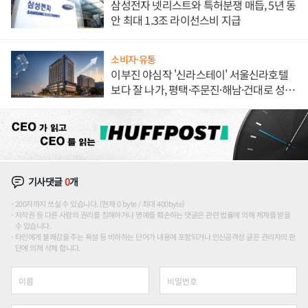
삼성전자 넷리스트와 특허분쟁 매듭, 5년 동
안 최대 1.3조 라이선스비 지급
소비자·유통
이부진 야심작 '신라스테이' 서울신라호텔
보다 잘 나가, 평택·주문진·해남·건대로 성
장판 더 넓힌다
기사댓글
0
개
200자까지 쓰실 수 있습니다. (현재 0 byte / 최대 400byte)
저작권 등 다른 사람의 권리를 침해하거나 명예를 훼손하는 댓글은 관련 법률에 의해 제재를 받을
수 있습니다.
타인에게 불쾌감을 주는 욕설 등 비하하는 단어가 내용에 포함되거나 인신공격성 글은 관리자의 판
단에 의해 삭제 합니다.