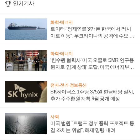
인기기사
화학·에너지
로이터 "정제연료 3만 톤 한국에서 러시
아로 이동", 우크라이나의 공격에 수요 늘
어
화학·에너지
'한수원 협력사' 미국 오클로 SMR 연구용
원자로 '임계 상태' 도달, 미국 에너지부
"중요한 이정표"
전자·전기·정보통신
SK하이닉스 1주당 375원 현금배당 실시,
추가 주주환원 계획 9월 공개 예정
사회
미국 법원 "트럼프 정부 풍력 프로젝트 동
결 조치는 위법", 해제 명령 내려