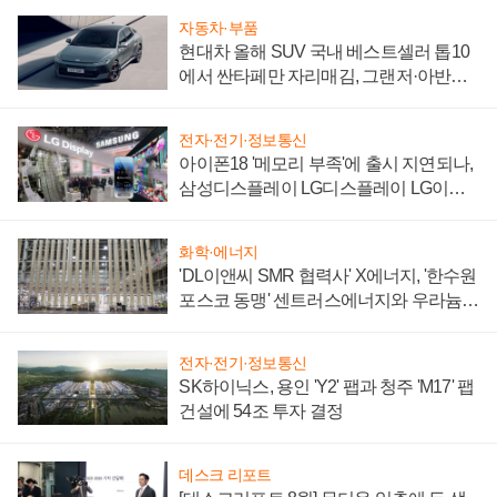
자동차·부품
현대차 올해 SUV 국내 베스트셀러 톱10
에서 싼타페만 자리매김, 그랜저·아반떼
'세단 쌍끌이'로 내수 방어
전자·전기·정보통신
아이폰18 '메모리 부족'에 출시 지연되나,
삼성디스플레이 LG디스플레이 LG이노
텍 '탈애플' 수익 다각화 속도
화학·에너지
'DL이앤씨 SMR 협력사' X에너지, '한수원
포스코 동맹' 센트러스에너지와 우라늄
계약 체결
전자·전기·정보통신
SK하이닉스, 용인 'Y2' 팹과 청주 'M17' 팹
건설에 54조 투자 결정
데스크 리포트