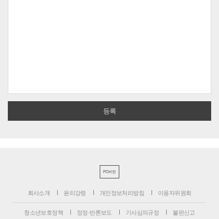
PC버전
회사소개
윤리강령
개인정보처리방침
이용자위원회
청소년보호정책
정정·반론보도
기사심의규정
불편신고