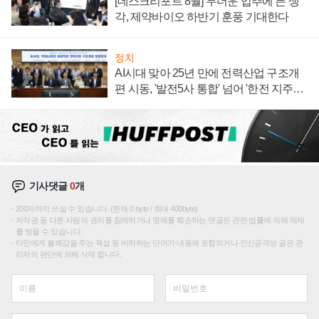
[데스크리포트 8월] 무더운 입추에 든 생
각, 제약바이오 하반기 훈풍 기대한다
정치
AI시대 맞아 25년 만에 전력산업 구조개
편 시동, '발전5사 통합' 넘어 '한전 지주사'
재편론도
기사댓글
0
개
200자까지 쓰실 수 있습니다. (현재 0 byte / 최대 400byte)
저작권 등 다른 사람의 권리를 침해하거나 명예를 훼손하는 댓글은 관련 법률에 의해 제재
를 받을 수 있습니다.
타인에게 불쾌감을 주는 욕설 등 비하하는 단어가 내용에 포함되거나 인신공격성 글은 관
리자의 판단에 의해 삭제 합니다.